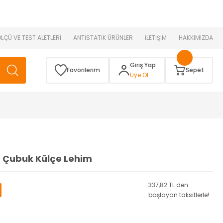
 )
ÖLÇÜ VE TEST ALETLERİ
ANTİSTATİK ÜRÜNLER
İLETİŞİM
HAKKIMIZDA
Giriş Yap
Favorilerim
Sepet
Üye Ol
g Çubuk Külçe Lehim
337,82 TL den
başlayan taksitlerle!