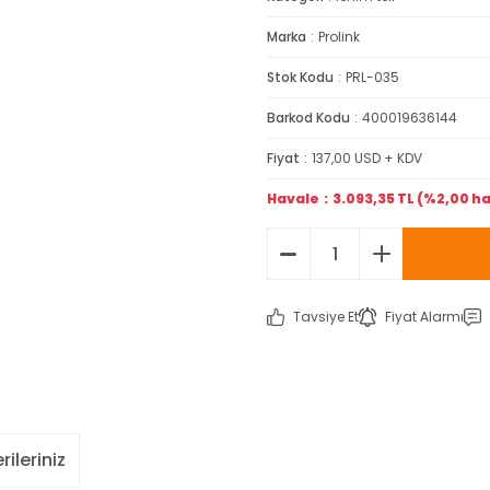
Marka
Prolink
Stok Kodu
PRL-035
Barkod Kodu
400019636144
Fiyat
137,00 USD + KDV
Havale
3.093,35 TL (%2,00 ha
Tavsiye Et
Fiyat Alarmı
rileriniz