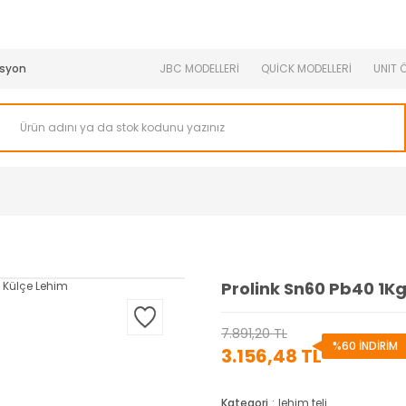
950 TL ve Üstü Tüm Siparişlerinizde KARGO BEDAVA ( HepsiJET
syon
JBC MODELLERİ
QUİCK MODELLERİ
UNIT 
Prolink Sn60 Pb40 1K
7.891,20 TL
%60 İNDİRİM
3.156,48 TL
Kategori
lehim teli