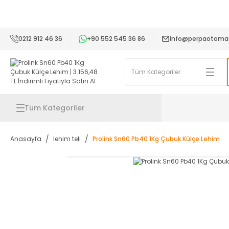
2
0212 912 46 36
+90 552 545 36 86
info@perpaotoma
Tüm Kategoriler
Anasayfa
lehim teli
Prolink Sn60 Pb40 1Kg Çubuk Külçe Lehim