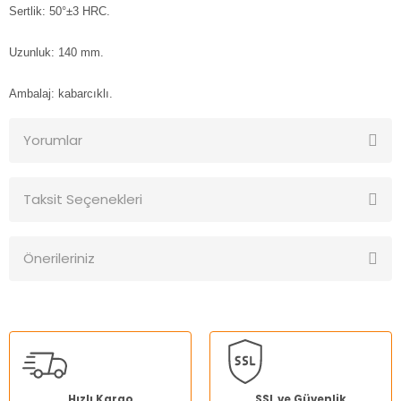
Sertlik: 50°±3 HRC.
Uzunluk: 140 mm.
Ambalaj: kabarcıklı.
Yorumlar
Taksit Seçenekleri
Bu ürüne ilk yorumu siz yapın!
Önerileriniz
Yorum Yaz
Bu ürünün fiyat bilgisi, resim, ürün açıklamalarında ve diğer
konularda yetersiz gördüğünüz noktaları öneri formunu
kullanarak tarafımıza iletebilirsiniz.
Görüş ve önerileriniz için teşekkür ederiz.
Ürün resmi kalitesiz, bozuk veya görüntülenemiyor.
Hızlı Kargo
SSL ve Güvenlik