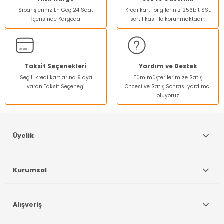
Siparişleriniz En Geç 24 Saat
Kredi kartı bilgileriniz 256bit SSL
Ürün açıklamasında eksik bilgiler bulunuyor.
İçerisinde Kargoda
sertifikası ile korunmaktadır.
Ürün bilgilerinde hatalar bulunuyor.
Ürün fiyatı diğer sitelerden daha pahalı.
Bu ürüne benzer farklı alternatifler olmalı.
Taksit Seçenekleri
Yardım ve Destek
Seçili kredi kartlarına 9 aya
Tüm müşterilerimize Satış
varan Taksit Seçeneği
Öncesi ve Satış Sonrası yardımcı
oluyoruz
Gönder
Üyelik
Kurumsal
Alışveriş