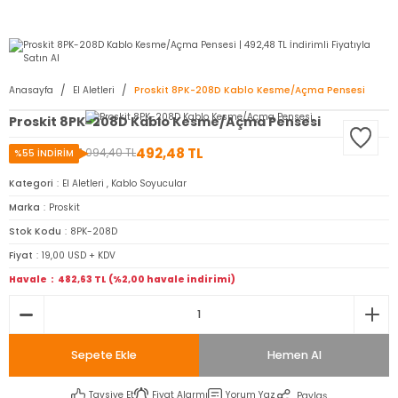
2950 TL ve Üstü Tüm Siparişlerinizde KARGO BEDAVA ( HepsiJET )
Anasayfa
El Aletleri
Proskit 8PK-208D Kablo Kesme/Açma Pensesi
Proskit 8PK-208D Kablo Kesme/Açma Pensesi
492,48 TL
1.094,40 TL
%55 İNDİRİM
Kategori
El Aletleri
,
Kablo Soyucular
Marka
Proskit
Stok Kodu
8PK-208D
Fiyat
19,00 USD + KDV
Havale
482,63 TL (%2,00 havale indirimi)
Sepete Ekle
Hemen Al
Tavsiye Et
Fiyat Alarmı
Yorum Yaz
Paylaş