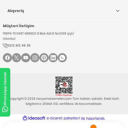
Alışveriş
Müşteri İletişim
PERPA TİCARET MERKEZİ B Blok Kat:8 No:1098 Şişli/
İstanbul
0212 912 46 36
WhatsApp Destek
Copyright © 2026 havyamalzemeleri.com Tüm hakları saklıdır. Kredi kartı
bilgileriniz 256bit SSL sertifikası ile korunmaktadır.
ideasoft
ile
e-
hazırlandı.
ticaret
paketleri