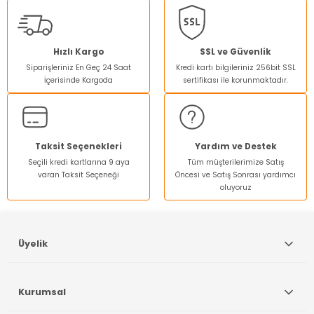
kullanarak tarafımıza iletebilirsiniz.
Görüş ve önerileriniz için teşekkür ederiz.
Ürün resmi kalitesiz, bozuk veya görüntülenemiyor.
Hızlı Kargo
SSL ve Güvenlik
Siparişleriniz En Geç 24 Saat
Kredi kartı bilgileriniz 256bit SSL
Ürün açıklamasında eksik bilgiler bulunuyor.
İçerisinde Kargoda
sertifikası ile korunmaktadır.
Ürün bilgilerinde hatalar bulunuyor.
Ürün fiyatı diğer sitelerden daha pahalı.
Bu ürüne benzer farklı alternatifler olmalı.
Taksit Seçenekleri
Yardım ve Destek
Seçili kredi kartlarına 9 aya
Tüm müşterilerimize Satış
varan Taksit Seçeneği
Öncesi ve Satış Sonrası yardımcı
oluyoruz
Gönder
Üyelik
Kurumsal