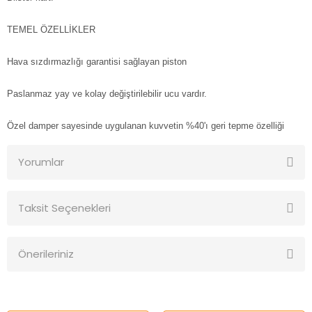
TEMEL ÖZELLİKLER
Hava sızdırmazlığı garantisi sağlayan piston
Paslanmaz yay ve kolay değiştirilebilir ucu vardır.
Özel damper sayesinde uygulanan kuvvetin %40'ı geri tepme özelliği
Yorumlar
Taksit Seçenekleri
Bu ürüne ilk yorumu siz yapın!
Önerileriniz
Yorum Yaz
Bu ürünün fiyat bilgisi, resim, ürün açıklamalarında ve diğer
konularda yetersiz gördüğünüz noktaları öneri formunu