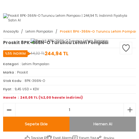
2950 TL ve Üstü Tüm Siparişlerinizde KARGO BEDAVA ( HepsiJET )
Anasayfa
Lehim Pompaları
Proskit 8PK-366N-O Turuncu Lehim Pompası
Proskit 8PK-366N-O Turuncu Lehim Pompası
244,94 TL
544,32 TL
%55 İNDİRİM
Kategori
Lehim Pompaları
Marka
Proskit
Stok Kodu
8PK-366N-O
Fiyat
9,45 USD + KDV
Havale
240,05 TL (%2,00 havale indirimi)
Sepete Ekle
Hemen Al
Tavsiye Et
Fiyat Alarmı
Yorum Yaz
Paylaş