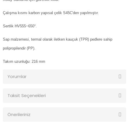
Çalışma kısmı karbon yapısal çelik S45C'den yapılmıştır.
Sertlik HV555~650°.
Sap malzemesi, termal olarak iletken kauçuk (TPR) pedlere sahip
polipropilendir (PP).
Takım uzunluğu: 216 mm
Yorumlar
Taksit Seçenekleri
Bu ürüne ilk yorumu siz yapın!
Önerileriniz
Yorum Yaz
Bu ürünün fiyat bilgisi, resim, ürün açıklamalarında ve diğer