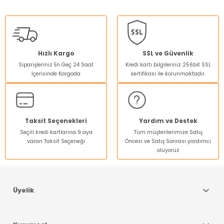
konularda yetersiz gördüğünüz noktaları öneri formunu
kullanarak tarafımıza iletebilirsiniz.
Görüş ve önerileriniz için teşekkür ederiz.
Ürün resmi kalitesiz, bozuk veya görüntülenemiyor.
Hızlı Kargo
SSL ve Güvenlik
Siparişleriniz En Geç 24 Saat
Kredi kartı bilgileriniz 256bit SSL
Ürün açıklamasında eksik bilgiler bulunuyor.
İçerisinde Kargoda
sertifikası ile korunmaktadır.
Ürün bilgilerinde hatalar bulunuyor.
Ürün fiyatı diğer sitelerden daha pahalı.
Bu ürüne benzer farklı alternatifler olmalı.
Taksit Seçenekleri
Yardım ve Destek
Seçili kredi kartlarına 9 aya
Tüm müşterilerimize Satış
varan Taksit Seçeneği
Öncesi ve Satış Sonrası yardımcı
oluyoruz
Gönder
Üyelik