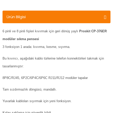
Ürün Bilgisi
6 pinli ve 8 pinli fişleri kıvırmak için geri dönüş yaylı
Proskit CP-376ER
modüler sıkma pensesi
3 fonksiyon 1 arada: kıvırma, kesme, sıyırma.
Bu kıvırıcı, aşağıdaki kablo türlerine telefon konnektörleri takmak için
tasarlanmıştır:
8P8C/RJ45, 6P2C/6P4C/6P6C RJ11/RJ12 modüler tapalar
Tam sızdırmazlık döngüsü, mandallı.
Yuvarlak kabloları sıyırmak için yeni fonksiyon.
Kolay saklama için güvenlik kilidi.