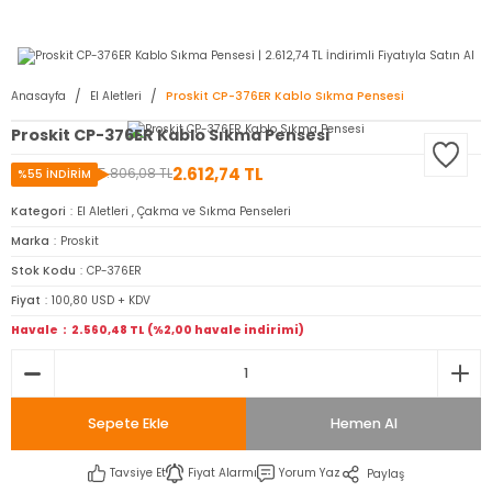
2950 TL ve Üstü Tüm Siparişlerinizde KARGO BEDAVA ( HepsiJET )
Anasayfa
El Aletleri
Proskit CP-376ER Kablo Sıkma Pensesi
Proskit CP-376ER Kablo Sıkma Pensesi
2.612,74 TL
5.806,08 TL
%55 İNDİRİM
Kategori
El Aletleri
,
Çakma ve Sıkma Penseleri
Marka
Proskit
Stok Kodu
CP-376ER
Fiyat
100,80 USD + KDV
Havale
2.560,48 TL (%2,00 havale indirimi)
Sepete Ekle
Hemen Al
Tavsiye Et
Fiyat Alarmı
Yorum Yaz
Paylaş