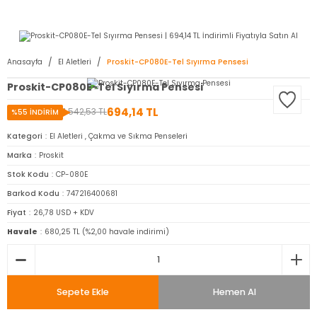
2950 TL ve Üstü Tüm Siparişlerinizde KARGO BEDAVA ( HepsiJET )
Anasayfa
El Aletleri
Proskit-CP080E-Tel Sıyırma Pensesi
Proskit-CP080E-Tel Sıyırma Pensesi
694,14 TL
1.542,53 TL
%55 İNDİRİM
Kategori
El Aletleri
,
Çakma ve Sıkma Penseleri
Marka
Proskit
Stok Kodu
CP-080E
Barkod Kodu
747216400681
Fiyat
26,78 USD + KDV
Havale
680,25 TL (%2,00 havale indirimi)
Sepete Ekle
Hemen Al