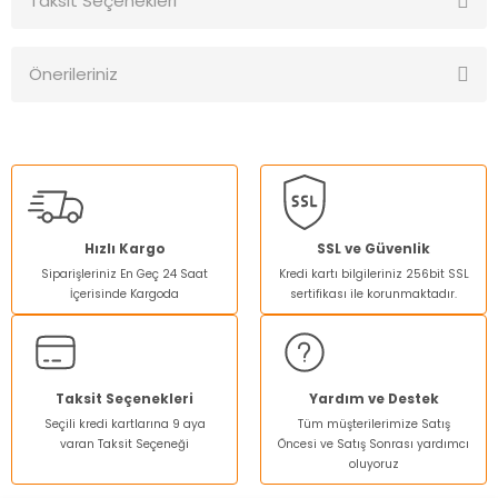
Taksit Seçenekleri
Bu ürüne ilk yorumu siz yapın!
Önerileriniz
Yorum Yaz
Bu ürünün fiyat bilgisi, resim, ürün açıklamalarında ve diğer
konularda yetersiz gördüğünüz noktaları öneri formunu
kullanarak tarafımıza iletebilirsiniz.
Görüş ve önerileriniz için teşekkür ederiz.
Ürün resmi kalitesiz, bozuk veya görüntülenemiyor.
Hızlı Kargo
SSL ve Güvenlik
Siparişleriniz En Geç 24 Saat
Kredi kartı bilgileriniz 256bit SSL
Ürün açıklamasında eksik bilgiler bulunuyor.
İçerisinde Kargoda
sertifikası ile korunmaktadır.
Ürün bilgilerinde hatalar bulunuyor.
Ürün fiyatı diğer sitelerden daha pahalı.
Bu ürüne benzer farklı alternatifler olmalı.
Taksit Seçenekleri
Yardım ve Destek
Seçili kredi kartlarına 9 aya
Tüm müşterilerimize Satış
varan Taksit Seçeneği
Öncesi ve Satış Sonrası yardımcı
oluyoruz