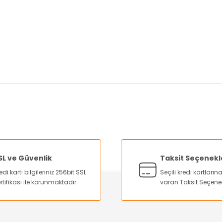
nularda yetersiz gördüğünüz noktaları öneri formunu kullanarak tarafımı
Bu ürüne ilk yorumu siz yapın!
Yorum Yaz
SL ve Güvenlik
Taksit Seçenekl
edi kartı bilgileriniz 256bit SSL
Seçili kredi kartları
rtifikası ile korunmaktadır.
varan Taksit Seçene