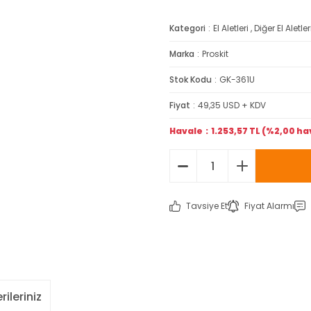
Kategori
El Aletleri
,
Diğer El Aletler
Marka
Proskit
Stok Kodu
GK-361U
Fiyat
49,35 USD + KDV
Havale
1.253,57 TL (%2,00 ha
Tavsiye Et
Fiyat Alarmı
rileriniz