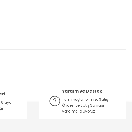
za iletebilirsiniz.
Yardım ve Destek
eri
Tüm müşterilerimize Satış
na 9 aya
Öncesi ve Satış Sonrası
ği
yardımcı oluyoruz