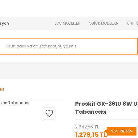
950 TL ve Üstü Tüm Siparişlerinizde KARGO BEDAVA ( HepsiJET
syon
JBC MODELLERİ
QUİCK MODELLERİ
UNIT 
ası
Proskit GK-361U 8W Usb
Tabancası
2.842,56 TL
%55 İNDİRİM
1.279,15 TL