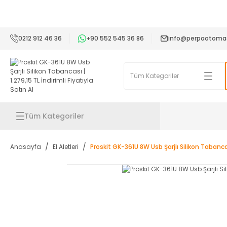
2
0212 912 46 36
+90 552 545 36 86
info@perpaotoma
Tüm Kategoriler
Anasayfa
El Aletleri
Proskit GK-361U 8W Usb Şarjlı Silikon Tabanc