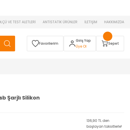
 )
ÖLÇÜ VE TEST ALETLERİ
ANTİSTATİK ÜRÜNLER
İLETİŞİM
HAKKIMIZDA
Giriş Yap
Favorilerim
Sepet
Üye Ol
 Şarjlı Silikon
136,90 TL den
başlayan taksitlerle!