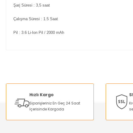
Şarj Süresi : 3,5 saat
Çalışma Süresi : 1.5 Saat
Pil : 3.6 Li-Ion Pil / 2000 mAh
Bu ürünün fiyat bilgisi, resim, ürün açıklamalarında ve diğer ko
Görüş ve önerileriniz için teşekkür ederiz.
Ürün resmi kalitesiz, bozuk veya görüntülenemiyor.
Ürün açıklamasında eksik bilgiler bulunuyor.
Hızlı Kargo
S
Ürün bilgilerinde hatalar bulunuyor.
Siparişleriniz En Geç 24 Saat
Kr
Ürün fiyatı diğer sitelerden daha pahalı.
İçerisinde Kargoda
se
Bu ürüne benzer farklı alternatifler olmalı.