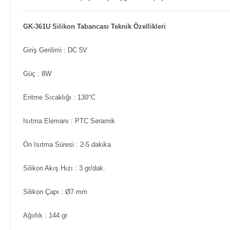
GK-361U Silikon Tabancası Teknik Özellikleri
Giriş Gerilimi : DC 5V
Güç : 8W
Eritme Sıcaklığı : 130°C
Isıtma Elemanı : PTC Seramik
Ön Isıtma Süresi : 2-5 dakika
Silikon Akış Hızı : 3 gr/dak.
Silikon Çapı : Ø7 mm
Ağırlık : 144 gr