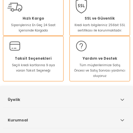
Görüş ve önerileriniz için teşekkür ederiz.
Ürün resmi kalitesiz, bozuk veya görüntülenemiyor.
Hızlı Kargo
SSL ve Güvenlik
Siparişleriniz En Geç 24 Saat
Kredi kartı bilgileriniz 256bit SSL
Ürün açıklamasında eksik bilgiler bulunuyor.
İçerisinde Kargoda
sertifikası ile korunmaktadır.
Ürün bilgilerinde hatalar bulunuyor.
Ürün fiyatı diğer sitelerden daha pahalı.
Bu ürüne benzer farklı alternatifler olmalı.
Taksit Seçenekleri
Yardım ve Destek
Seçili kredi kartlarına 9 aya
Tüm müşterilerimize Satış
varan Taksit Seçeneği
Öncesi ve Satış Sonrası yardımcı
oluyoruz
Gönder
Üyelik
Kurumsal