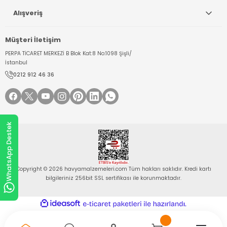
Alışveriş
Müşteri İletişim
PERPA TİCARET MERKEZİ B Blok Kat:8 No:1098 Şişli/
İstanbul
0212 912 46 36
WhatsApp Destek
Copyright © 2026 havyamalzemeleri.com Tüm hakları saklıdır. Kredi kartı
bilgileriniz 256bit SSL sertifikası ile korunmaktadır.
ideasoft
ile
e-
hazırlandı.
ticaret
paketleri