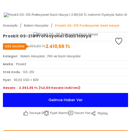
2950 TL ve Üstü Tüm Siparişlerinizde KARGO BEDAVA ( HepsiJET )
Anasayfa
Kalem Havyalar
Proskit GS-210 Profesyonel Gazlı Havya
Proskit GS-210 Profesyonel Gazlı Havya
2.410,56 TL
5.356,80 TL
%55 İNDİRİM
Kategori
Kalem Havyalar
,
Pilli ve Gazlı Havyalar
Marka
Proskit
Stok Kodu
GS-210
Fiyat
93,00 USD + KDV
Havale
2.362,35 TL (%2,00 havale indirimi)
Gelince Haber Ver
Tavsiye Et
Fiyat Alarmı
Yorum Yaz
Paylaş