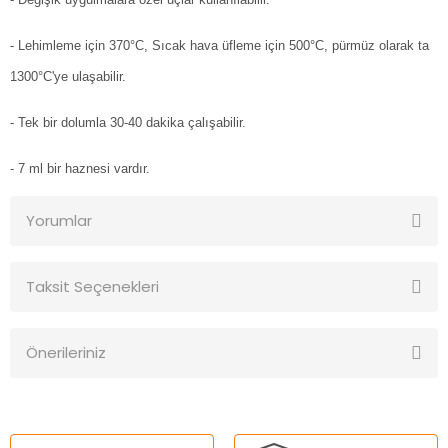
- Lehimleme için 370°C, Sıcak hava üfleme için 500°C, pürmüz olarak ta
1300°C'ye ulaşabilir.
- Tek bir dolumla 30-40 dakika çalışabilir.
- 7 ml bir haznesi vardır.
Yorumlar
Taksit Seçenekleri
Bu ürüne ilk yorumu siz yapın!
Önerileriniz
Yorum Yaz
Bu ürünün fiyat bilgisi, resim, ürün açıklamalarında ve diğer
konularda yetersiz gördüğünüz noktaları öneri formunu
kullanarak tarafımıza iletebilirsiniz.