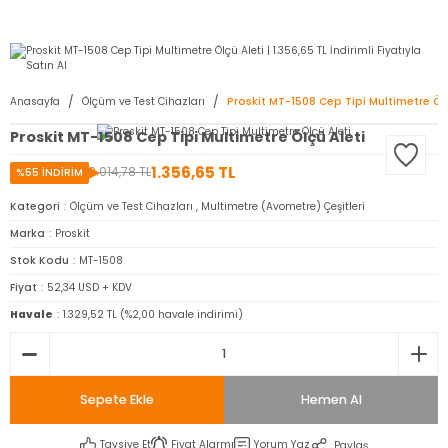
2950 TL ve Üstü Tüm Siparişlerinizde KARGO BEDAVA ( HepsiJET )
Anasayfa
Ölçüm ve Test Cihazları
Proskit MT-1508 Cep Tipi Multimetre Ölç
Proskit MT-1508 Cep Tipi Multimetre Ölçü Aleti
1.356,65 TL
3.014,78 TL
%55 İNDİRİM
Kategori
Ölçüm ve Test Cihazları
,
Multimetre (Avometre) Çeşitleri
Marka
Proskit
Stok Kodu
MT-1508
Fiyat
52,34 USD + KDV
Havale
1.329,52 TL (%2,00 havale indirimi)
Sepete Ekle
Hemen Al
Tavsiye Et
Fiyat Alarmı
Yorum Yaz
Paylaş