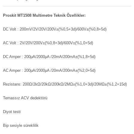
Proskit MT1508 Multimetre Teknik Özellikler:
DC Volt : 200mV/2V/20V/200V±(%0,5+3d)/600V±(%0,8+5d)
AC Volt : 2V/20V/200V±(%0,8+3d)/600V±(%1,0+5d)
DC Amper : 200μA/2000μA /20mA/200mA±(%1,8+5d)
AC Amper : 200μA/2000μA /20mA/200mA±(%2,0+5d)
Rezistans: 200Ω/2kΩ/20kΩ/200kΩ/2MΩ±(%1,0+3d)/20MΩ±(%1,2+15d)
Temassız ACV dedektörü
Diyot testi
Bip sesiyle süreklilik