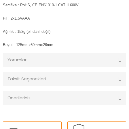
Sertifika
: RoHS, CE EN61010-1 CATIII 600V
Pil
: 2x1.5VAAA
Ağırlık
: 152g (pil dahil değil)
Boyut
: 125mmx60mmx26mm
Yorumlar
Taksit Seçenekleri
Bu ürüne ilk yorumu siz yapın!
Önerileriniz
Yorum Yaz
Bu ürünün fiyat bilgisi, resim, ürün açıklamalarında ve diğer
konularda yetersiz gördüğünüz noktaları öneri formunu
kullanarak tarafımıza iletebilirsiniz.
Görüş ve önerileriniz için teşekkür ederiz.