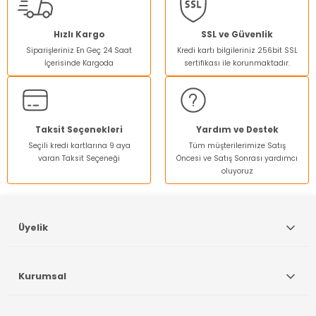
Ürün resmi kalitesiz, bozuk veya görüntülenemiyor.
Hızlı Kargo
SSL ve Güvenlik
Siparişleriniz En Geç 24 Saat
Kredi kartı bilgileriniz 256bit SSL
Ürün açıklamasında eksik bilgiler bulunuyor.
İçerisinde Kargoda
sertifikası ile korunmaktadır.
Ürün bilgilerinde hatalar bulunuyor.
Ürün fiyatı diğer sitelerden daha pahalı.
Bu ürüne benzer farklı alternatifler olmalı.
Taksit Seçenekleri
Yardım ve Destek
Seçili kredi kartlarına 9 aya
Tüm müşterilerimize Satış
varan Taksit Seçeneği
Öncesi ve Satış Sonrası yardımcı
oluyoruz
Gönder
Üyelik
Kurumsal