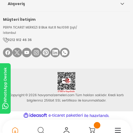
Alışveriş
Müşteri İletişim
PERPA TİCARET MERKEZİ B Blok Kat:8 No:1098 Şişli/
İstanbul
0212 912 46 36
WhatsApp Destek
Copyright © 2026 havyamalzemeleri.com Tüm hakları saklıdır. Kredi kartı
bilgileriniz 256bit SSL sertifikası ile korunmaktadır.
ideasoft
ile
e-
hazırlandı.
ticaret
paketleri