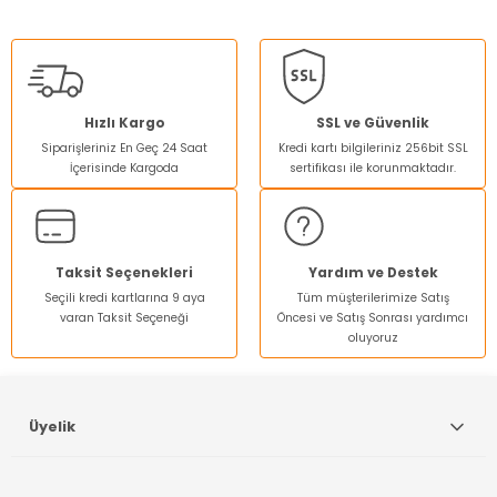
Bu ürünün fiyat bilgisi, resim, ürün açıklamalarında ve diğer
konularda yetersiz gördüğünüz noktaları öneri formunu
kullanarak tarafımıza iletebilirsiniz.
Görüş ve önerileriniz için teşekkür ederiz.
Ürün resmi kalitesiz, bozuk veya görüntülenemiyor.
Hızlı Kargo
SSL ve Güvenlik
Siparişleriniz En Geç 24 Saat
Kredi kartı bilgileriniz 256bit SSL
Ürün açıklamasında eksik bilgiler bulunuyor.
İçerisinde Kargoda
sertifikası ile korunmaktadır.
Ürün bilgilerinde hatalar bulunuyor.
Ürün fiyatı diğer sitelerden daha pahalı.
Bu ürüne benzer farklı alternatifler olmalı.
Taksit Seçenekleri
Yardım ve Destek
Seçili kredi kartlarına 9 aya
Tüm müşterilerimize Satış
varan Taksit Seçeneği
Öncesi ve Satış Sonrası yardımcı
oluyoruz
Gönder
Üyelik