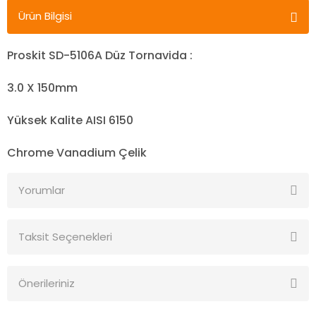
Ürün Bilgisi
Proskit SD-5106A Düz Tornavida :
3.0 X 150mm
Yüksek Kalite AISI 6150
Chrome Vanadium Çelik
Yorumlar
Taksit Seçenekleri
Bu ürüne ilk yorumu siz yapın!
Önerileriniz
Yorum Yaz