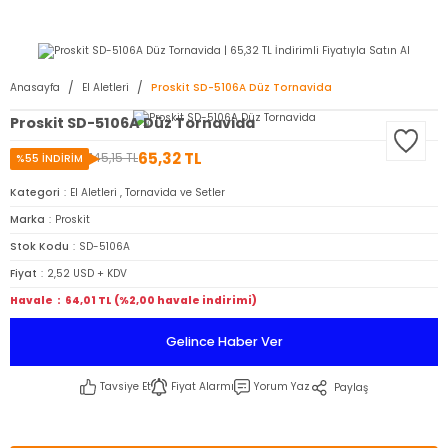
2950 TL ve Üstü Tüm Siparişlerinizde KARGO BEDAVA ( HepsiJET )
Anasayfa
El Aletleri
Proskit SD-5106A Düz Tornavida
Proskit SD-5106A Düz Tornavida
65,32 TL
145,15 TL
%55 İNDİRİM
Kategori
El Aletleri
,
Tornavida ve Setler
Marka
Proskit
Stok Kodu
SD-5106A
Fiyat
2,52 USD + KDV
Havale
64,01 TL (%2,00 havale indirimi)
Gelince Haber Ver
Tavsiye Et
Fiyat Alarmı
Yorum Yaz
Paylaş