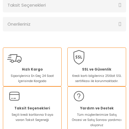
Taksit Seçenekleri
Bu ürüne ilk yorumu siz yapın!
Önerileriniz
Yorum Yaz
Bu ürünün fiyat bilgisi, resim, ürün açıklamalarında ve diğer
konularda yetersiz gördüğünüz noktaları öneri formunu
kullanarak tarafımıza iletebilirsiniz.
Görüş ve önerileriniz için teşekkür ederiz.
Ürün resmi kalitesiz, bozuk veya görüntülenemiyor.
Hızlı Kargo
SSL ve Güvenlik
Siparişleriniz En Geç 24 Saat
Kredi kartı bilgileriniz 256bit SSL
Ürün açıklamasında eksik bilgiler bulunuyor.
İçerisinde Kargoda
sertifikası ile korunmaktadır.
Ürün bilgilerinde hatalar bulunuyor.
Ürün fiyatı diğer sitelerden daha pahalı.
Bu ürüne benzer farklı alternatifler olmalı.
Taksit Seçenekleri
Yardım ve Destek
Seçili kredi kartlarına 9 aya
Tüm müşterilerimize Satış
varan Taksit Seçeneği
Öncesi ve Satış Sonrası yardımcı
oluyoruz