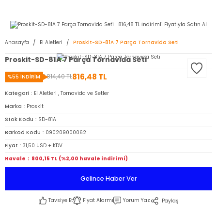
2950 TL ve Üstü Tüm Siparişlerinizde KARGO BEDAVA ( HepsiJET )
Anasayfa
El Aletleri
Proskit-SD-81A 7 Parça Tornavida Seti
Proskit-SD-81A 7 Parça Tornavida Seti
816,48 TL
1.814,40 TL
%55 İNDİRİM
Kategori
El Aletleri
,
Tornavida ve Setler
Marka
Proskit
Stok Kodu
SD-81A
Barkod Kodu
090209000062
Fiyat
31,50 USD + KDV
Havale
800,15 TL (%2,00 havale indirimi)
Gelince Haber Ver
Tavsiye Et
Fiyat Alarmı
Yorum Yaz
Paylaş