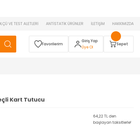
 )
ÖLÇÜ VE TEST ALETLERİ
ANTİSTATİK ÜRÜNLER
İLETİŞİM
HAKKIMIZDA
Giriş Yap
Favorilerim
Sepet
Üye Ol
çli Kart Tutucu
64,22 TL den
başlayan taksitlerle!