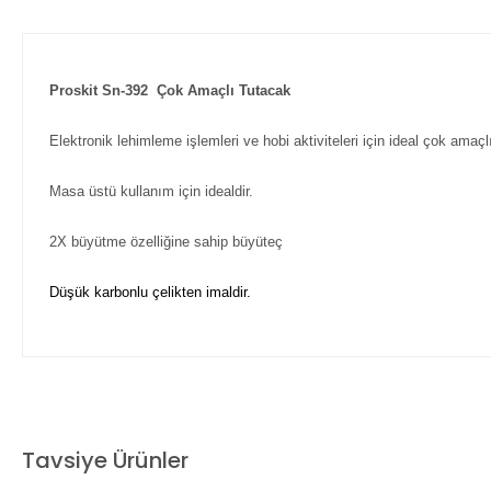
Proskit Sn-392 Çok Amaçlı Tutacak
Elektronik lehimleme işlemleri ve hobi aktiviteleri için ideal çok amaçlı
Masa üstü kullanım için idealdir.
2X büyütme özelliğine sahip büyüteç
Düşük karbonlu çelikten imaldir.
Bu ürünün fiyat bilgisi, resim, ürün açıklamalarında ve diğer ko
Görüş ve önerileriniz için teşekkür ederiz.
Tavsiye Ürünler
Ürün resmi kalitesiz, bozuk veya görüntülenemiyor.