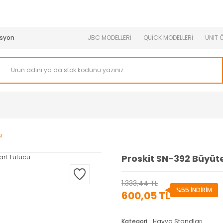
950 TL ve Üstü Tüm Siparişlerinizde KARGO BEDAVA ( HepsiJET
syon
JBC MODELLERİ
QUİCK MODELLERİ
UNIT 
u
Proskit SN-392 Büyüte
1.333,44 TL
%55 İNDİRİM
600,05 TL
Kategori
Havya Standları