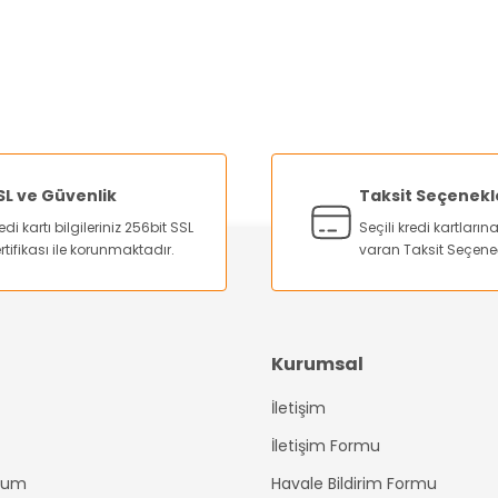
Yorum Yaz
%55
elefonu PCB Kart Tutucu
Proskit SN-390 Pcb Kart Bord
0 TL
1.460,74 TL
4 TL
657,33 TL
SL ve Güvenlik
Taksit Seçenekl
edi kartı bilgileriniz 256bit SSL
Seçili kredi kartları
rtifikası ile korunmaktadır.
varan Taksit Seçene
 Ekle
Sepete Ekle
Gönder
Kurumsal
İletişim
İletişim Formu
ttum
Havale Bildirim Formu