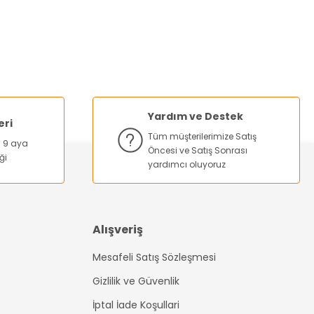
 Tutucu
Yardım ve Destek
eri
Tüm müşterilerimize Satış
na 9 aya
Öncesi ve Satış Sonrası
ği
yardımcı oluyoruz
Alışveriş
Mesafeli Satış Sözleşmesi
Gizlilik ve Güvenlik
İptal İade Koşullari