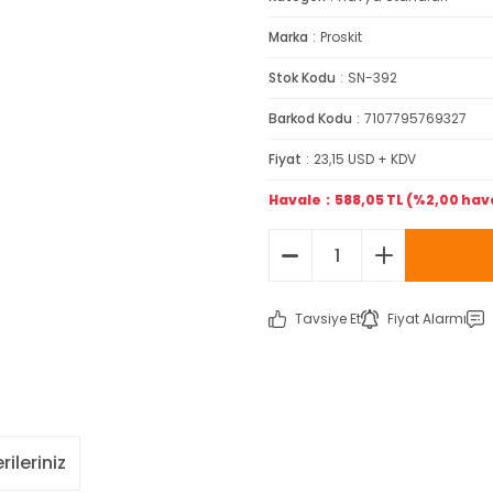
Marka
Proskit
Stok Kodu
SN-392
Barkod Kodu
7107795769327
Fiyat
23,15 USD + KDV
Havale
588,05 TL (%2,00 hava
Tavsiye Et
Fiyat Alarmı
rileriniz