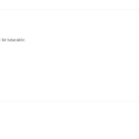
 bir tutacaktır.
nularda yetersiz gördüğünüz noktaları öneri formunu kullanarak tarafımı
Bu ürüne ilk yorumu siz yapın!