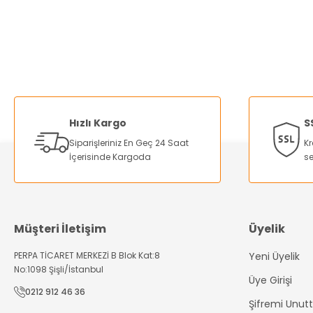
Ürün açıklamasında eksik bilgiler bulunuyor.
Ürün bilgilerinde hatalar bulunuyor.
%25
%15
Ürün fiyatı diğer sitelerden daha pahalı.
ZD-11E PCB Kart Tutucu
KS-61202 Üniversal Cep T
Bu ürüne benzer farklı alternatifler olmalı.
633,60 TL
230,4
475,20 TL
195,8
Hızlı Kargo
S
Siparişleriniz En Geç 24 Saat
Kr
İçerisinde Kargoda
se
Sepete Ekle
Sepete
Tükendi
Müşteri İletişim
Üyelik
Prolink PJ-037 Pcb Kart Bord Tutucu Havya Standı
PERPA TİCARET MERKEZİ B Blok Kat:8
Yeni Üyelik
No:1098 Şişli/İstanbul
Üye Girişi
979,20 TL
0212 912 46 36
421,06 TL
Şifremi Unu