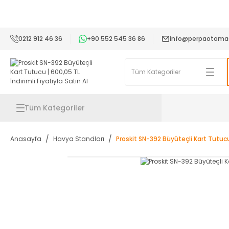
2
0212 912 46 36
+90 552 545 36 86
info@perpaotoma
Tüm Kategoriler
Anasayfa
Havya Standları
Proskit SN-392 Büyüteçli Kart Tutuc