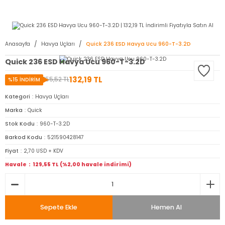
2950 TL ve Üstü Tüm Siparişlerinizde KARGO BEDAVA ( HepsiJET )
Anasayfa
Havya Uçları
Quick 236 ESD Havya Ucu 960-T-3.2D
Quick 236 ESD Havya Ucu 960-T-3.2D
132,19 TL
155,52 TL
%15 İNDİRİM
Kategori
Havya Uçları
Marka
Quick
Stok Kodu
960-T-3.2D
Barkod Kodu
521590428147
Fiyat
2,70 USD + KDV
Havale
129,55 TL (%2,00 havale indirimi)
Sepete Ekle
Hemen Al