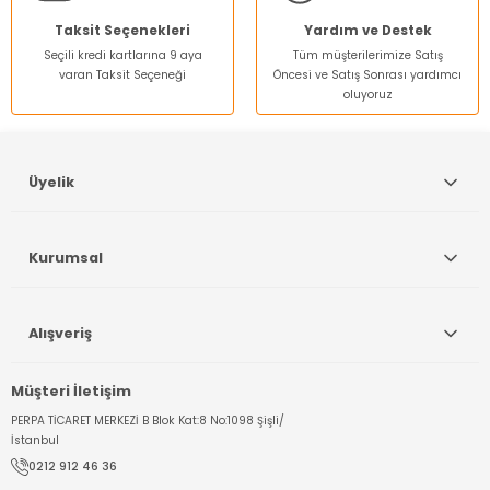
Bu ürüne benzer farklı alternatifler olmalı.
Taksit Seçenekleri
Yardım ve Destek
Seçili kredi kartlarına 9 aya
Tüm müşterilerimize Satış
varan Taksit Seçeneği
Öncesi ve Satış Sonrası yardımcı
oluyoruz
Gönder
Üyelik
Kurumsal
Alışveriş
Müşteri İletişim
PERPA TİCARET MERKEZİ B Blok Kat:8 No:1098 Şişli/
İstanbul
0212 912 46 36