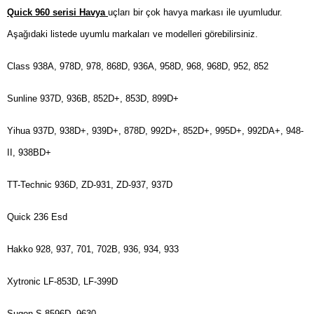
Quick 960 serisi Havya
uçları bir çok havya markası ile uyumludur.
Aşağıdaki listede uyumlu markaları ve modelleri görebilirsiniz.
Class 938A, 978D, 978, 868D, 936A, 958D, 968, 968D, 952, 852
Sunline 937D, 936B, 852D+, 853D, 899D+
Yihua 937D, 938D+, 939D+, 878D, 992D+, 852D+, 995D+, 992DA+, 948-
II, 938BD+
TT-Technic 936D, ZD-931, ZD-937, 937D
Quick 236 Esd
Hakko 928, 937, 701, 702B, 936, 934, 933
Xytronic LF-853D, LF-399D
Sugon S-8596D, 9630