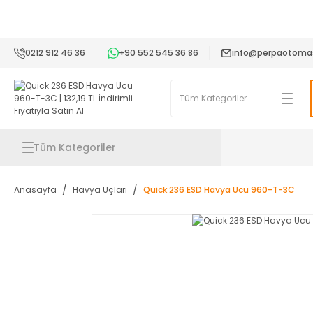
2
0212 912 46 36
+90 552 545 36 86
info@perpaotoma
Tüm Kategoriler
Anasayfa
Havya Uçları
Quick 236 ESD Havya Ucu 960-T-3C