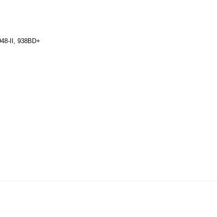
48-II, 938BD+
nularda yetersiz gördüğünüz noktaları öneri formunu kullanarak tarafımı