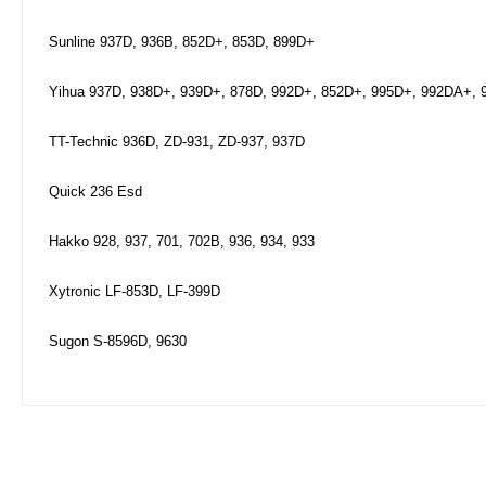
Sunline 937D, 936B, 852D+, 853D, 899D+
Yihua 937D, 938D+, 939D+, 878D, 992D+, 852D+, 995D+, 992DA+, 9
TT-Technic 936D, ZD-931, ZD-937, 937D
Quick 236 Esd
Hakko 928, 937, 701, 702B, 936, 934, 933
Xytronic LF-853D, LF-399D
Sugon S-8596D, 9630
Bu ürünün fiyat bilgisi, resim, ürün açıklamalarında ve diğer ko
Görüş ve önerileriniz için teşekkür ederiz.