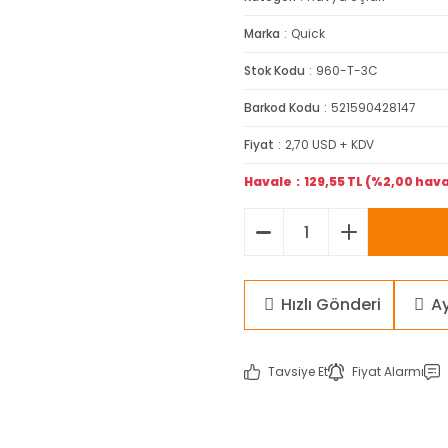
Marka
Quick
Stok Kodu
960-T-3C
Barkod Kodu
521590428147
Fiyat
2,70 USD + KDV
Havale
129,55 TL (%2,00 hava
Hızlı Gönderi
A
Tavsiye Et
Fiyat Alarmı