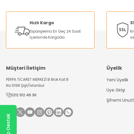
Ürün resmi kalitesiz, bozuk veya görüntülenemiyor.
Ürün açıklamasında eksik bilgiler bulunuyor.
Hızlı Kargo
S
Ürün bilgilerinde hatalar bulunuyor.
Siparişleriniz En Geç 24 Saat
Kr
Ürün fiyatı diğer sitelerden daha pahalı.
İçerisinde Kargoda
se
Bu ürüne benzer farklı alternatifler olmalı.
Müşteri İletişim
Üyelik
PERPA TİCARET MERKEZİ B Blok Kat:8
Yeni Üyelik
No:1098 Şişli/İstanbul
Üye Girişi
0212 912 46 36
Şifremi Unu