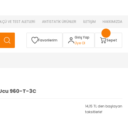
 )
ÖLÇÜ VE TEST ALETLERİ
ANTİSTATİK ÜRÜNLER
İLETİŞİM
HAKKIMIZDA
Giriş Yap
Favorilerim
Sepet
Üye Ol
 Ucu 960-T-3C
14,15 TL den başlayan
taksitlerle!