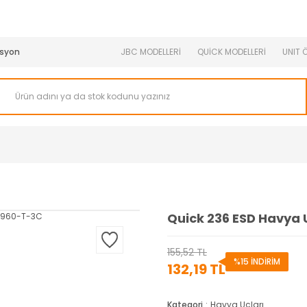
950 TL ve Üstü Tüm Siparişlerinizde KARGO BEDAVA ( HepsiJET
syon
JBC MODELLERİ
QUİCK MODELLERİ
UNIT 
Quick 236 ESD Havya
155,52 TL
%15 İNDİRİM
132,19 TL
Kategori
Havya Uçları