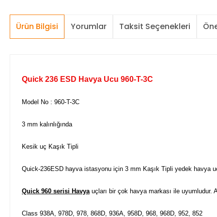
Ürün Bilgisi
Yorumlar
Taksit Seçenekleri
Öne
Quick 236 ESD Havya Ucu 960-T-3C
Model No : 960-T-3C
3 mm kalınlığında
Kesik uç Kaşık Tipli
Quick-236ESD hayva istasyonu için 3 mm Kaşık Tipli yedek havya u
Quick 960 serisi Havya
uçları bir çok havya markası ile uyumludur. A
Class 938A, 978D, 978, 868D, 936A, 958D, 968, 968D, 952, 852