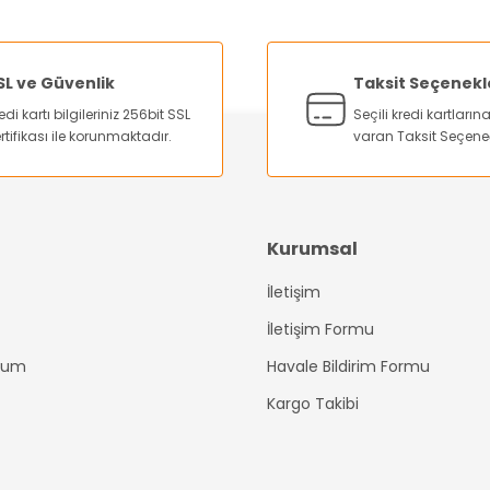
Bu ürüne ilk yorumu siz yapın!
Yorum Yaz
SL ve Güvenlik
Taksit Seçenekl
edi kartı bilgileriniz 256bit SSL
Seçili kredi kartları
rtifikası ile korunmaktadır.
varan Taksit Seçene
Kurumsal
İletişim
Gönder
İletişim Formu
ttum
Havale Bildirim Formu
Kargo Takibi