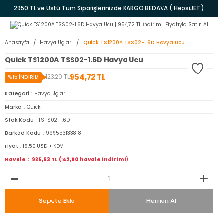
2950 TL ve Üstü Tüm Siparişlerinizde KARGO BEDAVA ( HepsiJET )
Anasayfa
Havya Uçları
Quick TS1200A TSS02-1.6D Havya Ucu
Quick TS1200A TSS02-1.6D Havya Ucu
954,72 TL
1.123,20 TL
%15 İNDİRİM
Kategori
Havya Uçları
Marka
Quick
Stok Kodu
TS-S02-1.6D
Barkod Kodu
999553133818
Fiyat
19,50 USD + KDV
Havale
935,63 TL (%2,00 havale indirimi)
Sepete Ekle
Hemen Al