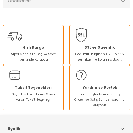
Önerileriniz
Yorum Yaz
Bu ürünün fiyat bilgisi, resim, ürün açıklamalarında ve diğer
konularda yetersiz gördüğünüz noktaları öneri formunu
kullanarak tarafımıza iletebilirsiniz.
Görüş ve önerileriniz için teşekkür ederiz.
Ürün resmi kalitesiz, bozuk veya görüntülenemiyor.
Hızlı Kargo
SSL ve Güvenlik
Siparişleriniz En Geç 24 Saat
Kredi kartı bilgileriniz 256bit SSL
Ürün açıklamasında eksik bilgiler bulunuyor.
İçerisinde Kargoda
sertifikası ile korunmaktadır.
Ürün bilgilerinde hatalar bulunuyor.
Ürün fiyatı diğer sitelerden daha pahalı.
Bu ürüne benzer farklı alternatifler olmalı.
Taksit Seçenekleri
Yardım ve Destek
Seçili kredi kartlarına 9 aya
Tüm müşterilerimize Satış
varan Taksit Seçeneği
Öncesi ve Satış Sonrası yardımcı
oluyoruz
Gönder
Üyelik