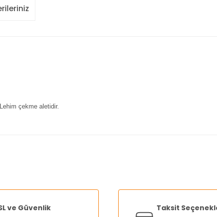
rileriniz
ı Lehim çekme aletidir.
nularda yetersiz gördüğünüz noktaları öneri formunu kullanarak tarafımı
Bu ürüne ilk yorumu siz yapın!
Yorum Yaz
SL ve Güvenlik
Taksit Seçenekl