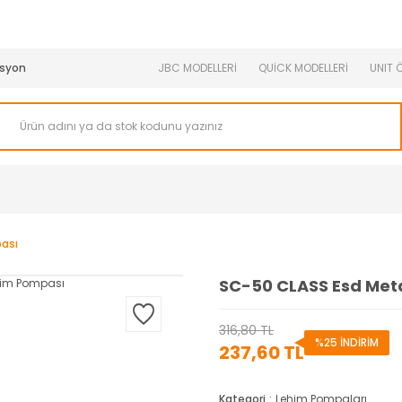
950 TL ve Üstü Tüm Siparişlerinizde KARGO BEDAVA ( HepsiJET
syon
JBC MODELLERİ
QUİCK MODELLERİ
UNIT 
ası
SC-50 CLASS Esd Met
316,80 TL
%25 İNDİRİM
237,60 TL
Kategori
Lehim Pompaları