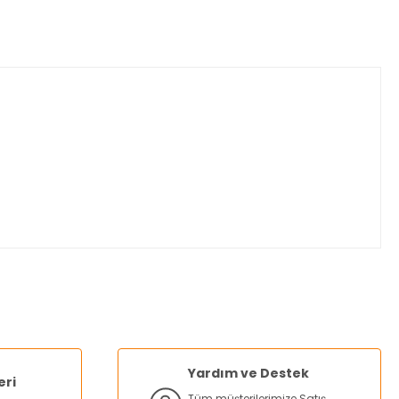
za iletebilirsiniz.
Yardım ve Destek
eri
Tüm müşterilerimize Satış