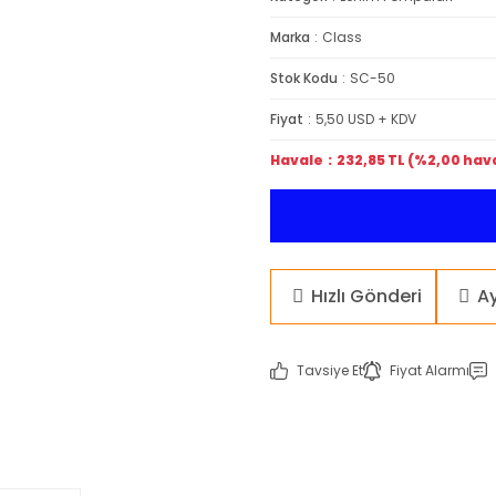
Marka
Class
Stok Kodu
SC-50
Fiyat
5,50 USD + KDV
Havale
232,85 TL (%2,00 hava
Hızlı Gönderi
A
Tavsiye Et
Fiyat Alarmı