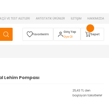
 )
ÖLÇÜ VE TEST ALETLERİ
ANTİSTATİK ÜRÜNLER
İLETİŞİM
HAKKIMIZDA
Giriş Yap
Favorilerim
Sepet
Üye Ol
al Lehim Pompası
25,43 TL den
başlayan taksitlerle!