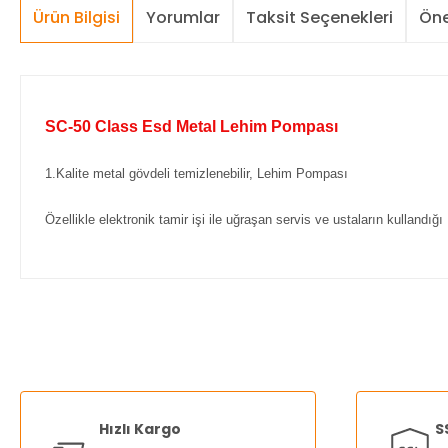
Ürün Bilgisi
Yorumlar
Taksit Seçenekleri
Öne
SC-50 Class Esd Metal Lehim Pompası
1.Kalite metal gövdeli temizlenebilir, Lehim Pompası
Özellikle elektronik tamir işi ile uğraşan servis ve ustaların kullandığ
Bu ürünün fiyat bilgisi, resim, ürün açıklamalarında ve diğer ko
Görüş ve önerileriniz için teşekkür ederiz.
Ürün resmi kalitesiz, bozuk veya görüntülenemiyor.
Ürün açıklamasında eksik bilgiler bulunuyor.
Hızlı Kargo
S
Ürün bilgilerinde hatalar bulunuyor.