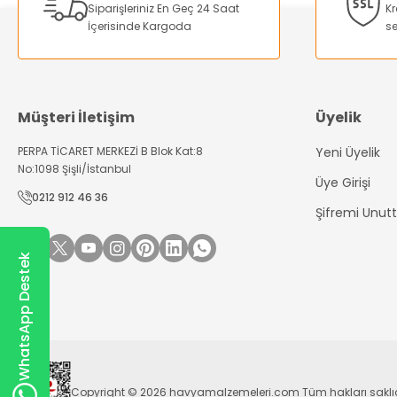
Siparişleriniz En Geç 24 Saat
Kr
Ürün fiyatı diğer sitelerden daha pahalı.
İçerisinde Kargoda
se
Bu ürüne benzer farklı alternatifler olmalı.
Müşteri İletişim
Üyelik
PERPA TİCARET MERKEZİ B Blok Kat:8
Yeni Üyelik
No:1098 Şişli/İstanbul
Üye Girişi
0212 912 46 36
Şifremi Unu
WhatsApp Destek
Copyright © 2026 havyamalzemeleri.com Tüm hakları saklıdır. Kr