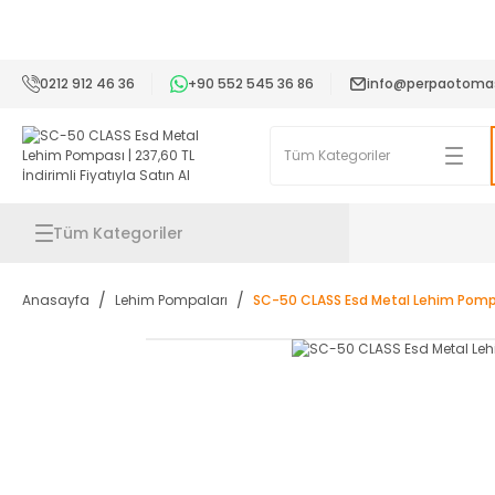
2
0212 912 46 36
+90 552 545 36 86
info@perpaotoma
Tüm Kategoriler
Anasayfa
Lehim Pompaları
SC-50 CLASS Esd Metal Lehim Pomp