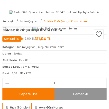
2950 TL ve Üstü Tüm Siparişlerinizde KARGO BEDAVA ( HepsiJET )
Anasayfa
Lehim Çeşitleri
Soldex 10 Gr Şırınga Krem Lehim
Soldex 10 Gr Şırınga Krem Lehim
311,04 TL
345,60 TL
%10 İNDİRİM
Kategori
Lehim Çeşitleri
,
Kurşunlu Krem Lehim
Marka
Soldex
Stok Kodu
KRMK10
Barkod Kodu
974574936211
Fiyat
6,00 USD + KDV
Sepete Ekle
Hemen Al
Hızlı Gönderi
Aynı Gün Kargo