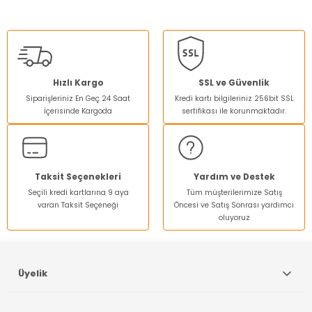
Bu ürünün fiyat bilgisi, resim, ürün açıklamalarında ve diğer
konularda yetersiz gördüğünüz noktaları öneri formunu
kullanarak tarafımıza iletebilirsiniz.
Görüş ve önerileriniz için teşekkür ederiz.
Ürün resmi kalitesiz, bozuk veya görüntülenemiyor.
Hızlı Kargo
SSL ve Güvenlik
Siparişleriniz En Geç 24 Saat
Kredi kartı bilgileriniz 256bit SSL
Ürün açıklamasında eksik bilgiler bulunuyor.
İçerisinde Kargoda
sertifikası ile korunmaktadır.
Ürün bilgilerinde hatalar bulunuyor.
Ürün fiyatı diğer sitelerden daha pahalı.
Bu ürüne benzer farklı alternatifler olmalı.
Taksit Seçenekleri
Yardım ve Destek
Seçili kredi kartlarına 9 aya
Tüm müşterilerimize Satış
varan Taksit Seçeneği
Öncesi ve Satış Sonrası yardımcı
oluyoruz
Gönder
Üyelik