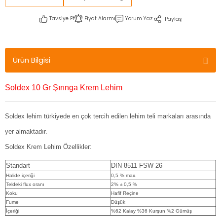
Tavsiye Et
Fiyat Alarmı
Yorum Yaz
Paylaş
Ürün Bilgisi
Soldex 10 Gr Şırınga Krem Lehim
Soldex lehim türkiyede en çok tercih edilen lehim teli markaları arasında
yer almaktadır.
Soldex Krem Lehim Özellikler:
Standart
DIN 8511 FSW 26
Halide içeriği
0,5 % max.
Teldeki flux oranı
2% ± 0,5 %
Koku
Hafif Reçine
Fume
Düşük
İçeriği
%62 Kalay %36 Kurşun %2 Gümüş