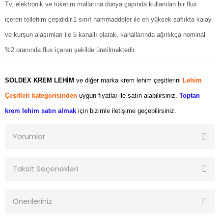
Tv, elektronik ve tüketim mallarına dünya çapında kullanılan bir flux
içeren tellehim çeşididir.1 sınıf hammaddeler ile en yüksek saflıkta kalay
ve kurşun alaşımları ile 5 kanallı olarak, kanallarında ağırlıkça nominal
%2 oranında flux içeren şekilde üretilmektedir.
SOLDEX KREM LEHİM
ve diğer marka krem lehim çeşitlerini
Lehim
Çeşitleri kategorisinden
uygun fiyatlar ile satın alabilirsiniz.
Toptan
krem lehim satın almak
için bizimle iletişime geçebilirsiniz.
Yorumlar
Taksit Seçenekleri
Bu ürüne ilk yorumu siz yapın!
Önerileriniz
Yorum Yaz