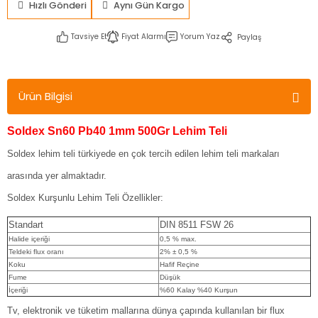
Hızlı Gönderi
Aynı Gün Kargo
Tavsiye Et
Fiyat Alarmı
Yorum Yaz
Paylaş
Ürün Bilgisi
Soldex Sn60 Pb40 1mm 500Gr Lehim Teli
Soldex lehim teli türkiyede en çok tercih edilen lehim teli markaları
arasında yer almaktadır.
Soldex Kurşunlu Lehim Teli Özellikler:
Standart
DIN 8511 FSW 26
Halide içeriği
0,5 % max.
Teldeki flux oranı
2% ± 0,5 %
Koku
Hafif Reçine
Fume
Düşük
İçeriği
%60 Kalay %40 Kurşun
Tv, elektronik ve tüketim mallarına dünya çapında kullanılan bir flux