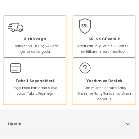
Bu ürünün fiyat bilgisi, resim, ürün açıklamalarında ve diğer
konularda yetersiz gördüğünüz noktaları öneri formunu
kullanarak tarafımıza iletebilirsiniz.
Görüş ve önerileriniz için teşekkür ederiz.
Ürün resmi kalitesiz, bozuk veya görüntülenemiyor.
Hızlı Kargo
SSL ve Güvenlik
Siparişleriniz En Geç 24 Saat
Kredi kartı bilgileriniz 256bit SSL
Ürün açıklamasında eksik bilgiler bulunuyor.
İçerisinde Kargoda
sertifikası ile korunmaktadır.
Ürün bilgilerinde hatalar bulunuyor.
Ürün fiyatı diğer sitelerden daha pahalı.
Bu ürüne benzer farklı alternatifler olmalı.
Taksit Seçenekleri
Yardım ve Destek
Seçili kredi kartlarına 9 aya
Tüm müşterilerimize Satış
varan Taksit Seçeneği
Öncesi ve Satış Sonrası yardımcı
oluyoruz
Gönder
Üyelik