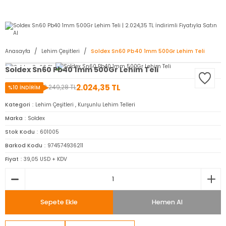
2950 TL ve Üstü Tüm Siparişlerinizde KARGO BEDAVA ( HepsiJET )
Anasayfa
Lehim Çeşitleri
Soldex Sn60 Pb40 1mm 500Gr Lehim Teli
Soldex Sn60 Pb40 1mm 500Gr Lehim Teli
2.024,35 TL
2.249,28 TL
%10 İNDİRİM
Kategori
Lehim Çeşitleri
,
Kurşunlu Lehim Telleri
Marka
Soldex
Stok Kodu
601005
Barkod Kodu
974574936211
Fiyat
39,05 USD + KDV
Sepete Ekle
Hemen Al