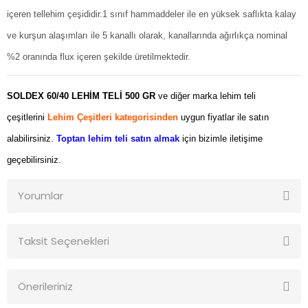
içeren tellehim çeşididir.1 sınıf hammaddeler ile en yüksek saflıkta kalay
ve kurşun alaşımları ile 5 kanallı olarak, kanallarında ağırlıkça nominal
%2 oranında flux içeren şekilde üretilmektedir.
SOLDEX 60/40 LEHİM TELİ 500 GR
ve diğer marka lehim teli
çeşitlerini
Lehim Çeşitleri kategorisinden
uygun fiyatlar ile satın
alabilirsiniz.
Toptan lehim teli satın almak
için bizimle iletişime
geçebilirsiniz.
Yorumlar
Taksit Seçenekleri
Bu ürüne ilk yorumu siz yapın!
Önerileriniz
Yorum Yaz