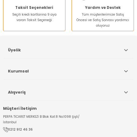
Taksit Seçenekleri
Yardım ve Destek
Seçili kredi kartlarına 9 aya
Tüm müşterilerimize Satış
varan Taksit Seçeneği
Öncesi ve Satış Sonrası yardımcı
oluyoruz
Üyelik
Kurumsal
Alışveriş
Müşteri İletişim
PERPA TİCARET MERKEZİ B Blok Kat:8 No:1098 Şişli/
İstanbul
0212 912 46 36