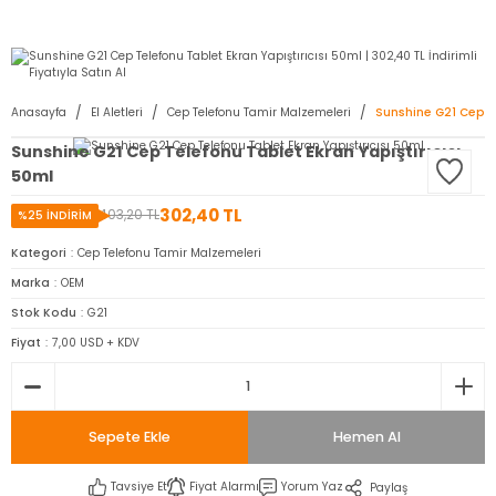
2950 TL ve Üstü Tüm Siparişlerinizde KARGO BEDAVA ( HepsiJET )
Anasayfa
El Aletleri
Cep Telefonu Tamir Malzemeleri
Sunshine G21 Cep Te
Sunshine G21 Cep Telefonu Tablet Ekran Yapıştırıcısı
50ml
302,40 TL
403,20 TL
%25 İNDİRİM
Kategori
Cep Telefonu Tamir Malzemeleri
Marka
OEM
Stok Kodu
G21
Fiyat
7,00 USD + KDV
Sepete Ekle
Hemen Al
Tavsiye Et
Fiyat Alarmı
Yorum Yaz
Paylaş