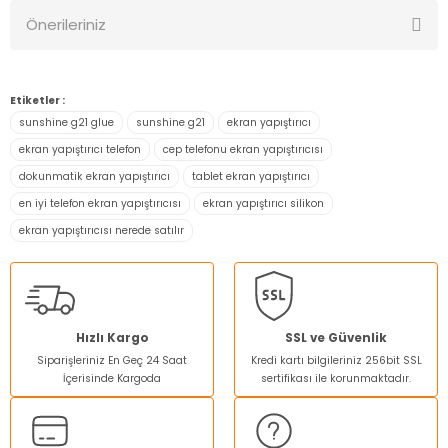
Önerileriniz
Yorum Yaz
Bu ürünün fiyat bilgisi, resim, ürün açıklamalarında ve diğer
konularda yetersiz gördüğünüz noktaları öneri formunu
Etiketler :
kullanarak tarafımıza iletebilirsiniz.
sunshine g21 glue
sunshine g21
ekran yapıştırıcı
Görüş ve önerileriniz için teşekkür ederiz.
ekran yapıştırıcı telefon
cep telefonu ekran yapıştırıcısı
dokunmatik ekran yapıştırıcı
tablet ekran yapıştırıcı
Ürün resmi kalitesiz, bozuk veya görüntülenemiyor.
en iyi telefon ekran yapıştırıcısı
ekran yapıştırıcı silikon
Ürün açıklamasında eksik bilgiler bulunuyor.
ekran yapıştırıcısı nerede satılır
Ürün bilgilerinde hatalar bulunuyor.
Ürün fiyatı diğer sitelerden daha pahalı.
Bu ürüne benzer farklı alternatifler olmalı.
Hızlı Kargo
SSL ve Güvenlik
Siparişleriniz En Geç 24 Saat
Kredi kartı bilgileriniz 256bit SSL
İçerisinde Kargoda
sertifikası ile korunmaktadır.
Gönder