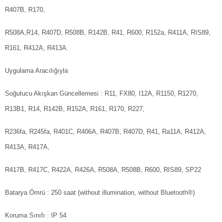
R407B, R170,
R508A,R14, R407D, R508B, R142B, R41, R600, R152a, R411A, RIS89,
R161, R412A, R413A.
Uygulama Aracılığıyla
Soğutucu Akışkan Güncellemesi
: R11, FX80, I12A, R1150, R1270,
R13B1, R14, R142B, R152A, R161, R170, R227,
R236fa, R245fa, R401C, R406A, R407B, R407D, R41, Ra11A, R412A,
R413A, R417A,
R417B, R417C, R422A, R426A, R508A, R508B, R600, RIS89, SP22
Batarya Ömrü
: 250 saat (without illumination, without Bluetooth®)
Koruma Sınıfı
: IP 54