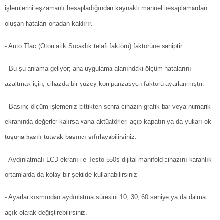
işlemlerini eşzamanlı hesapladığından kaynaklı manuel hesaplamardan
oluşan hataları ortadan kaldırır.
- Auto Tfac (Otomatik Sıcaklık telafi faktörü) faktörüne sahiptir.
- Bu şu anlama geliyor; ana uygulama alanındaki ölçüm hatalarını
azaltmak için, cihazda bir yüzey kompanzasyon faktörü ayarlanmıştır.
- Basınç ölçüm işlemeniz bittikten sonra cihazın grafik bar veya numarik
ekranında değerler kalırsa vana aktüatörleri açıp kapatın ya da yukarı ok
tuşuna basılı tutarak basıncı sıfırlayabilirsiniz.
- Aydınlatmalı LCD ekranı ile Testo 550s dijital manifold cihazını karanlık
ortamlarda da kolay bir şekilde kullanabilirsiniz.
- Ayarlar kısmından aydınlatma süresini 10, 30, 60 saniye ya da daima
açık olarak değiştirebilirsiniz.