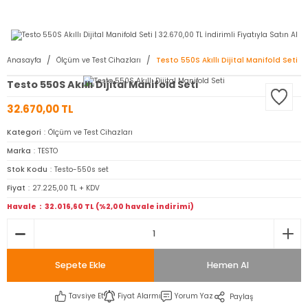
2950 TL ve Üstü Tüm Siparişlerinizde KARGO BEDAVA ( HepsiJET )
Anasayfa
Ölçüm ve Test Cihazları
Testo 550S Akıllı Dijital Manifold Seti
Testo 550S Akıllı Dijital Manifold Seti
32.670,00 TL
Kategori
Ölçüm ve Test Cihazları
Marka
TESTO
Stok Kodu
Testo-550s set
Fiyat
27.225,00 TL + KDV
Havale
32.016,60 TL (%2,00 havale indirimi)
Sepete Ekle
Hemen Al
Tavsiye Et
Fiyat Alarmı
Yorum Yaz
Paylaş