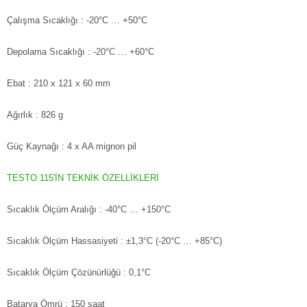
Çalışma Sıcaklığı
: -20°C … +50°C
Depolama Sıcaklığı
: -20°C … +60°C
Ebat
: 210 x 121 x 60 mm
Ağırlık
: 826 g
Güç Kaynağı
: 4 x AA mignon pil
TESTO 115'İN TEKNİK ÖZELLİKLERİ
Sıcaklık Ölçüm Aralığı
: -40°C … +150°C
Sıcaklık Ölçüm Hassasiyeti
: ±1,3°C (-20°C … +85°C)
Sıcaklık Ölçüm Çözünürlüğü
: 0,1°C
Batarya Ömrü
: 150 saat