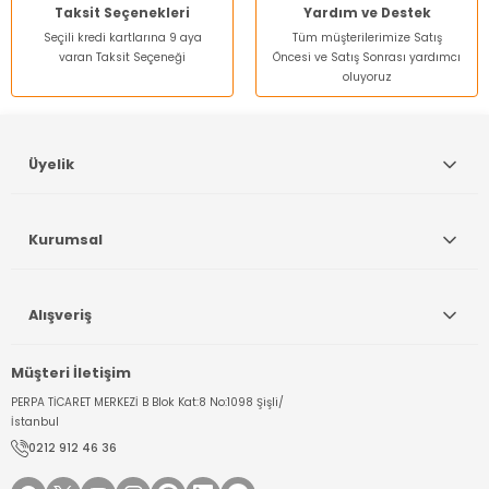
Taksit Seçenekleri
Yardım ve Destek
12.247,00 TL
Seçili kredi kartlarına 9 aya
Gönder
Tüm müşterilerimize Satış
varan Taksit Seçeneği
Öncesi ve Satış Sonrası yardımcı
oluyoruz
Sepete Ekle
Üyelik
Testo 510 Manometre Fark Basınç Ölçer
13.207,00 TL
Kurumsal
Sepete Ekle
Alışveriş
Testo 770-1 Dijital Pensampermetre
Müşteri İletişim
PERPA TİCARET MERKEZİ B Blok Kat:8 No:1098 Şişli/
İstanbul
11.766,00 TL
0212 912 46 36