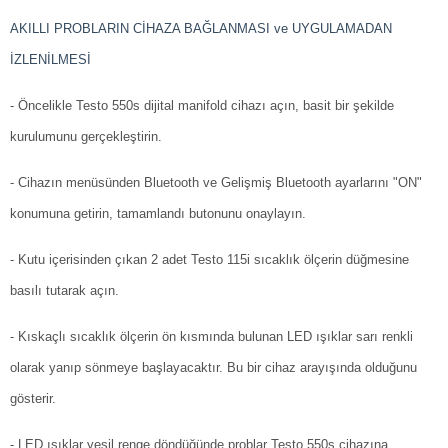
AKILLI PROBLARIN CİHAZA BAĞLANMASI ve UYGULAMADAN
İZLENİLMESİ
- Öncelikle Testo 550s dijital manifold cihazı açın, basit bir şekilde
kurulumunu gerçekleştirin.
- Cihazın menüsünden Bluetooth ve Gelişmiş Bluetooth ayarlarını "ON"
konumuna getirin, tamamlandı butonunu onaylayın.
- Kutu içerisinden çıkan 2 adet Testo 115i sıcaklık ölçerin düğmesine
basılı tutarak açın.
- Kıskaçlı sıcaklık ölçerin ön kısmında bulunan LED ışıklar sarı renkli
olarak yanıp sönmeye başlayacaktır. Bu bir cihaz arayışında olduğunu
gösterir.
- LED ışıklar yeşil renge döndüğünde problar Testo 550s cihazına