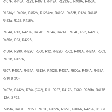
R407F, R448A, R123, R407H, R449A, R1233zd, R408A, R450A,
R1234yf, R409A, R452A, R1234ze, R410A, R452B, R124, R414B,
R453a, R125, R416A,
R454A, R13, R420A, R454B, R134a, R421A, R454C, R22, R421B,
R455A, R23, R422B,
R458A, R290, R422C, R500, R32, R422D, R502, R401A, R424A, R503,
R401B, R427A,
R507, R402A, R434A, R513A, R402B, R437A, R600a, R404A, R438A,
R718 (H2O),
R407A, R442A, R744 (CO2), R11, R227, R417A, FX80, R236fa, R417B,
I12A, SP22,
R245fa, R417C, R1150, R401C, R422A, R1270, R406A, R426A, R13B1,