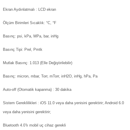
Ekran
Aydınlatmalı : LCD ekran
Ölçüm Birimleri
Sıcaklık: °C, °F
Basınç: psi, kPa, MPa, bar, inHg
Basınç Tipi: Prel, Pmtk
Mutlak Basınç: 1.013 (Elle Değiştirilebilir)
Basınç: micron, mbar, Torr, mTorr, inH2O, inHg, hPa, Pa
Auto-off (Otomatik kapanma)
: 30 dakika
Sistem Gereklilikleri
: iOS 11.0 veya daha yenisini gerektirir; Android 6.0
veya daha yenisini gerektirir;
Bluetooth 4.0’lı mobil uç cihaz gerekli