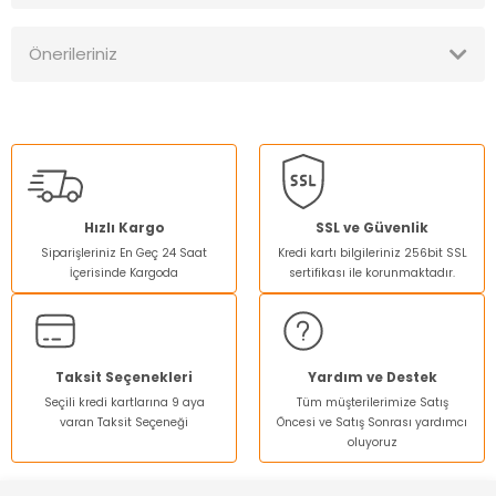
Önerileriniz
Yorum Yaz
Bu ürünün fiyat bilgisi, resim, ürün açıklamalarında ve diğer
konularda yetersiz gördüğünüz noktaları öneri formunu
kullanarak tarafımıza iletebilirsiniz.
Görüş ve önerileriniz için teşekkür ederiz.
Ürün resmi kalitesiz, bozuk veya görüntülenemiyor.
Hızlı Kargo
SSL ve Güvenlik
Siparişleriniz En Geç 24 Saat
Kredi kartı bilgileriniz 256bit SSL
Ürün açıklamasında eksik bilgiler bulunuyor.
İçerisinde Kargoda
sertifikası ile korunmaktadır.
Ürün bilgilerinde hatalar bulunuyor.
Ürün fiyatı diğer sitelerden daha pahalı.
Bu ürüne benzer farklı alternatifler olmalı.
Taksit Seçenekleri
Yardım ve Destek
Seçili kredi kartlarına 9 aya
Tüm müşterilerimize Satış
varan Taksit Seçeneği
Öncesi ve Satış Sonrası yardımcı
oluyoruz
Gönder