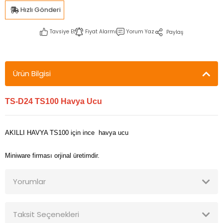
Hızlı Gönderi
Tavsiye Et
Fiyat Alarmı
Yorum Yaz
Paylaş
Ürün Bilgisi
TS-D24 TS100 Havya Ucu
AKILLI HAVYA TS100 için ince havya ucu
Miniware firması orjinal üretimdir.
Yorumlar
Taksit Seçenekleri
Bu ürüne ilk yorumu siz yapın!