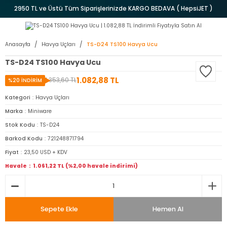
2950 TL ve Üstü Tüm Siparişlerinizde KARGO BEDAVA ( HepsiJET )
Anasayfa
Havya Uçları
TS-D24 TS100 Havya Ucu
TS-D24 TS100 Havya Ucu
1.082,88 TL
1.353,60 TL
%20 İNDİRİM
Kategori
Havya Uçları
Marka
Miniware
Stok Kodu
TS-D24
Barkod Kodu
721248871794
Fiyat
23,50 USD + KDV
Havale
1.061,22 TL (%2,00 havale indirimi)
Sepete Ekle
Hemen Al