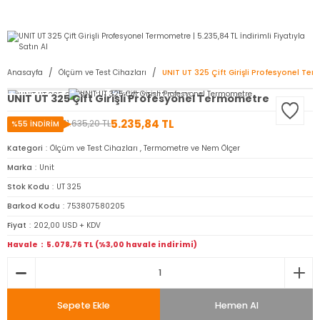
2950 TL ve Üstü Tüm Siparişlerinizde KARGO BEDAVA ( HepsiJET )
Anasayfa
Ölçüm ve Test Cihazları
UNIT UT 325 Çift Girişli Profesyonel Te
UNIT UT 325 Çift Girişli Profesyonel Termometre
5.235,84 TL
11.635,20 TL
%55 İNDİRİM
Kategori
Ölçüm ve Test Cihazları
,
Termometre ve Nem Ölçer
Marka
Unit
Stok Kodu
UT 325
Barkod Kodu
753807580205
Fiyat
202,00 USD + KDV
Havale
5.078,76 TL (%3,00 havale indirimi)
Sepete Ekle
Hemen Al