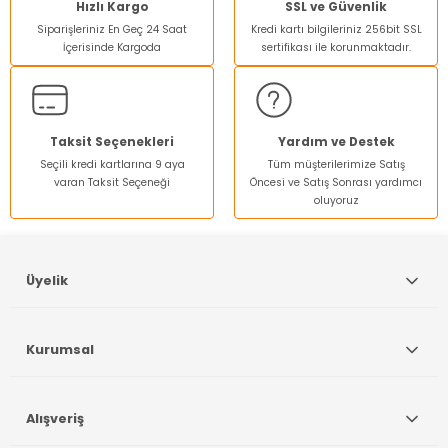
Ürün resmi kalitesiz, bozuk veya görüntülenemiyor.
Hızlı Kargo
SSL ve Güvenlik
Siparişleriniz En Geç 24 Saat
Kredi kartı bilgileriniz 256bit SSL
Ürün açıklamasında eksik bilgiler bulunuyor.
İçerisinde Kargoda
sertifikası ile korunmaktadır.
Ürün bilgilerinde hatalar bulunuyor.
Ürün fiyatı diğer sitelerden daha pahalı.
Bu ürüne benzer farklı alternatifler olmalı.
Taksit Seçenekleri
Yardım ve Destek
Seçili kredi kartlarına 9 aya
Tüm müşterilerimize Satış
varan Taksit Seçeneği
Öncesi ve Satış Sonrası yardımcı
oluyoruz
Gönder
Üyelik
Kurumsal
Alışveriş