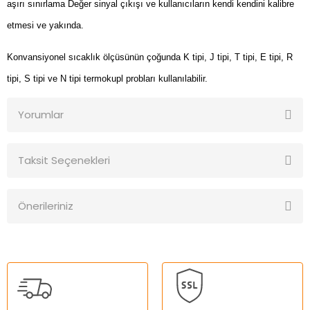
aşırı sınırlama Değer sinyal çıkışı ve kullanıcıların kendi kendini kalibre
etmesi ve yakında.
Konvansiyonel sıcaklık ölçüsünün çoğunda K tipi, J tipi, T tipi, E tipi, R
tipi, S tipi ve N tipi termokupl probları kullanılabilir.
Yorumlar
Taksit Seçenekleri
Bu ürüne ilk yorumu siz yapın!
Önerileriniz
Yorum Yaz
Bu ürünün fiyat bilgisi, resim, ürün açıklamalarında ve diğer
konularda yetersiz gördüğünüz noktaları öneri formunu
kullanarak tarafımıza iletebilirsiniz.
Görüş ve önerileriniz için teşekkür ederiz.