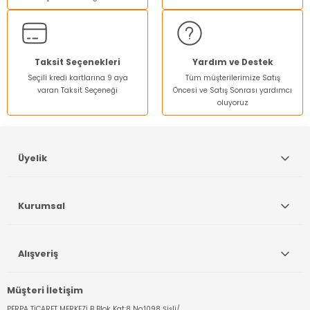
Ürün bilgilerinde hatalar bulunuyor.
Ürün fiyatı diğer sitelerden daha pahalı.
Bu ürüne benzer farklı alternatifler olmalı.
Taksit Seçenekleri
Yardım ve Destek
Seçili kredi kartlarına 9 aya
Tüm müşterilerimize Satış
varan Taksit Seçeneği
Öncesi ve Satış Sonrası yardımcı
oluyoruz
Gönder
Üyelik
Kurumsal
Alışveriş
Müşteri İletişim
PERPA TİCARET MERKEZİ B Blok Kat:8 No:1098 Şişli/