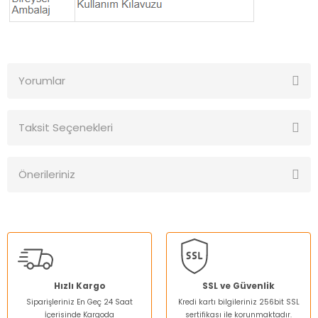
Yorumlar
Taksit Seçenekleri
Bu ürüne ilk yorumu siz yapın!
Önerileriniz
Yorum Yaz
Bu ürünün fiyat bilgisi, resim, ürün açıklamalarında ve diğer
konularda yetersiz gördüğünüz noktaları öneri formunu
kullanarak tarafımıza iletebilirsiniz.
Görüş ve önerileriniz için teşekkür ederiz.
Ürün resmi kalitesiz, bozuk veya görüntülenemiyor.
Hızlı Kargo
SSL ve Güvenlik
Siparişleriniz En Geç 24 Saat
Kredi kartı bilgileriniz 256bit SSL
Ürün açıklamasında eksik bilgiler bulunuyor.
İçerisinde Kargoda
sertifikası ile korunmaktadır.