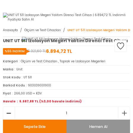
2950 TL ve Üstü Tüm Siparişlerinizde KARGO BEDAVA ( HepsiJET )
Anasayfa
Ölçüm ve Test Cihazları
UNIT UT 511 Izolasyon Megeri Yalıtım Dir
UNIT UT 511 Izolasyon Megeri Yalıtım Direnci Test Cihazı
6.894,72 TL
15.321,60 TL
%55 İNDİRİM
Kategori
Ölçüm ve Test Cihazları
,
Toprak ve İzolasyon Megerleri
Marka
Unit
Stok Kodu
UT 511
Barkod Kodu
903039001900
Fiyat
266,00 USD + KDV
Havale
6.687,88 TL (%3,00 havale indirimi)
Sepete Ekle
Hemen Al