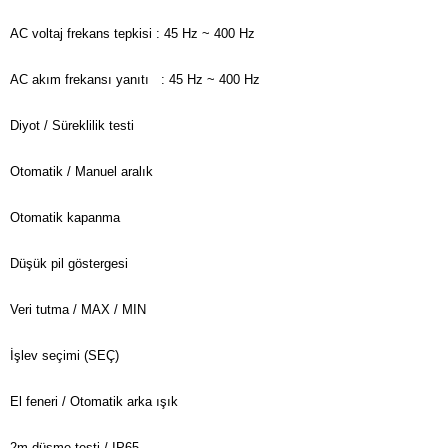
AC voltaj frekans tepkisi : 45 Hz ~ 400 Hz
AC akım frekansı yanıtı
: 45 Hz ~ 400 Hz
Diyot / Süreklilik testi
Otomatik / Manuel aralık
Otomatik kapanma
Düşük pil göstergesi
Veri tutma / MAX / MIN
İşlev seçimi (SEÇ)
El feneri / Otomatik arka ışık
2m düşme testi / IP65