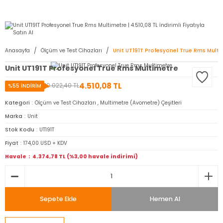
2950 TL ve Üstü Tüm Siparişlerinizde KARGO BEDAVA ( HepsiJET )
Anasayfa
Ölçüm ve Test Cihazları
Unit UT191T Profesyonel True Rms Multi
Unit UT191T Profesyonel True Rms Multimetre
4.510,08 TL
10.022,40 TL
%55 İNDİRİM
Kategori
Ölçüm ve Test Cihazları
,
Multimetre (Avometre) Çeşitleri
Marka
Unit
Stok Kodu
UT191T
Fiyat
174,00 USD + KDV
Havale
4.374,78 TL (%3,00 havale indirimi)
Sepete Ekle
Hemen Al