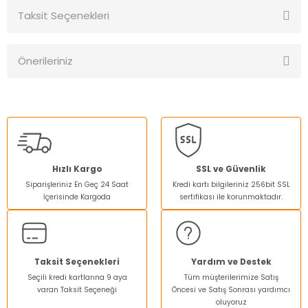
Taksit Seçenekleri
Bu ürüne ilk yorumu siz yapın!
Önerileriniz
Yorum Yaz
Bu ürünün fiyat bilgisi, resim, ürün açıklamalarında ve diğer
konularda yetersiz gördüğünüz noktaları öneri formunu
kullanarak tarafımıza iletebilirsiniz.
Görüş ve önerileriniz için teşekkür ederiz.
Ürün resmi kalitesiz, bozuk veya görüntülenemiyor.
Hızlı Kargo
SSL ve Güvenlik
Siparişleriniz En Geç 24 Saat
Kredi kartı bilgileriniz 256bit SSL
Ürün açıklamasında eksik bilgiler bulunuyor.
İçerisinde Kargoda
sertifikası ile korunmaktadır.
Ürün bilgilerinde hatalar bulunuyor.
Ürün fiyatı diğer sitelerden daha pahalı.
Bu ürüne benzer farklı alternatifler olmalı.
Taksit Seçenekleri
Yardım ve Destek
Seçili kredi kartlarına 9 aya
Tüm müşterilerimize Satış
varan Taksit Seçeneği
Öncesi ve Satış Sonrası yardımcı
oluyoruz