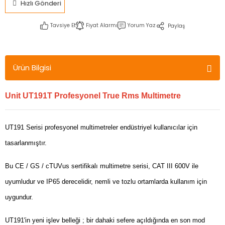
Hızlı Gönderi
Tavsiye Et
Fiyat Alarmı
Yorum Yaz
Paylaş
Ürün Bilgisi
Unit UT191T Profesyonel True Rms Multimetre
UT191 Serisi profesyonel multimetreler endüstriyel kullanıcılar için
tasarlanmıştır.
Bu CE / GS / cTUVus sertifikalı multimetre serisi, CAT III 600V ile
uyumludur ve IP65 derecelidir, nemli ve tozlu ortamlarda kullanım için
uygundur.
UT191'in yeni işlev belleği ; bir dahaki sefere açıldığında en son mod