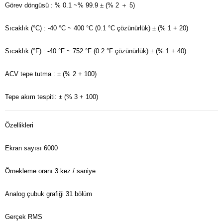
Görev döngüsü
: % 0.1 ~% 99.9
± (% 2 ＋ 5)
Sıcaklık (°C)
: -40 °C ~ 400 °C (0.1 °C çözünürlük)
± (% 1 + 20)
Sıcaklık (°F)
: -40 °F ~ 752 °F (0.2 °F çözünürlük)
± (% 1 + 40)
ACV tepe tutma
: ± (% 2 + 100)
Tepe akım tespiti: ± (% 3 + 100)
Özellikleri
Ekran sayısı
6000
Örnekleme oranı
3 kez / saniye
Analog çubuk grafiği
31 bölüm
Gerçek RMS