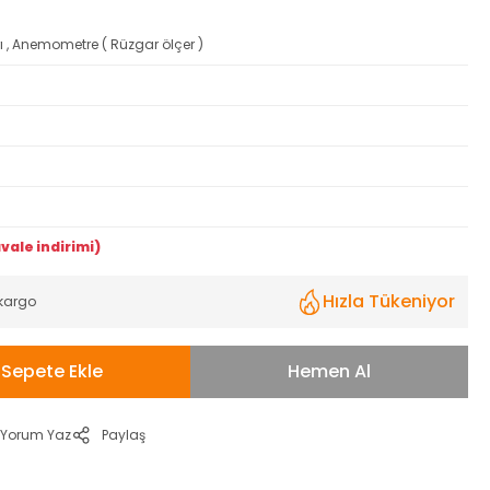
ı
,
Anemometre ( Rüzgar ölçer )
vale indirimi)
Hızla Tükeniyor
 kargo
Sepete Ekle
Hemen Al
Yorum Yaz
Paylaş