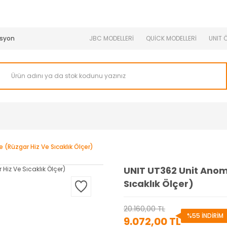
950 TL ve Üstü Tüm Siparişlerinizde KARGO BEDAVA ( HepsiJET
syon
JBC MODELLERİ
QUİCK MODELLERİ
UNIT 
(Rüzgar Hiz Ve Sıcaklık Ölçer)
UNIT UT362 Unit Ano
Sıcaklık Ölçer)
20.160,00 TL
%55 İNDİRİM
9.072,00 TL