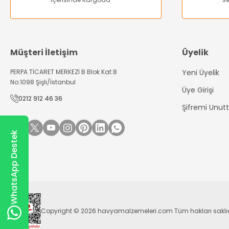
Bu ürüne benzer farklı alternatifler olmalı.
Müşteri İletişim
Üyelik
PERPA TİCARET MERKEZİ B Blok Kat:8
Yeni Üyelik
No:1098 Şişli/İstanbul
Üye Girişi
0212 912 46 36
Şifremi Unu
WhatsApp Destek
Copyright © 2026 havyamalzemeleri.com Tüm hakları saklıdır. Kr