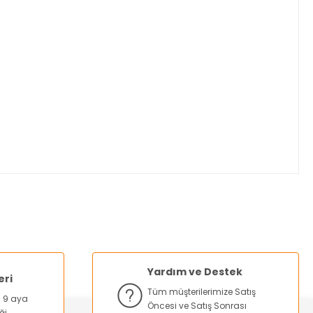
za iletebilirsiniz.
Yardım ve Destek
eri
Tüm müşterilerimize Satış
na 9 aya
Öncesi ve Satış Sonrası
ği