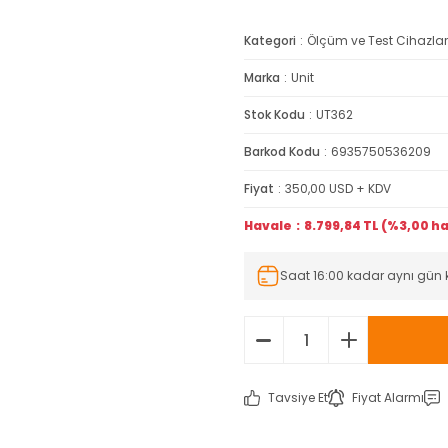
Kategori
Ölçüm ve Test Cihazlar
Marka
Unit
Stok Kodu
UT362
Barkod Kodu
6935750536209
Fiyat
350,00 USD + KDV
Havale
8.799,84 TL (%3,00 ha
Saat 16:00 kadar aynı gün
Tavsiye Et
Fiyat Alarmı