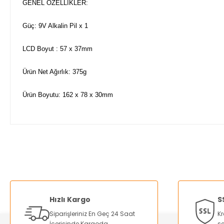
GENEL ÖZELLİKLER:
Güç: 9V Alkalin Pil x 1
LCD Boyut : 57 x 37mm
Ürün Net Ağırlık: 375g
Ürün Boyutu: 162 x 78 x 30mm
Bu ürünün fiyat bilgisi, resim, ürün açıklamalarında ve diğer ko
Görüş ve önerileriniz için teşekkür ederiz.
Ürün resmi kalitesiz, bozuk veya görüntülenemiyor.
Ürün açıklamasında eksik bilgiler bulunuyor.
Hızlı Kargo
S
Ürün bilgilerinde hatalar bulunuyor.
Siparişleriniz En Geç 24 Saat
Kr
Ürün fiyatı diğer sitelerden daha pahalı.
İçerisinde Kargoda
se