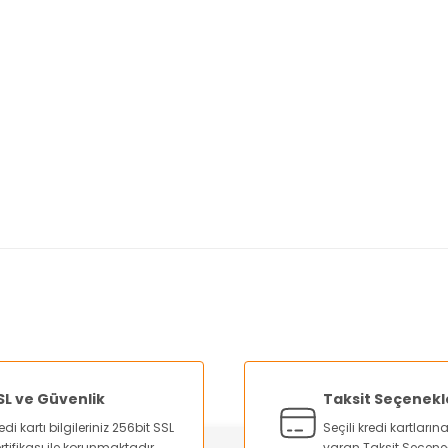
nularda yetersiz gördüğünüz noktaları öneri formunu kullanarak tarafımı
Bu ürüne ilk yorumu siz yapın!
Yorum Yaz
SL ve Güvenlik
Taksit Seçenekl
edi kartı bilgileriniz 256bit SSL
Seçili kredi kartları
rtifikası ile korunmaktadır.
varan Taksit Seçene