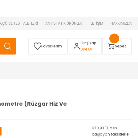
 )
ÖLÇÜ VE TEST ALETLERİ
ANTİSTATİK ÜRÜNLER
İLETİŞİM
HAKKIMIZDA
Giriş Yap
Favorilerim
Sepet
Üye Ol
mometre (Rüzgar Hiz Ve
970,93 TL den
başlayan taksitlerle!