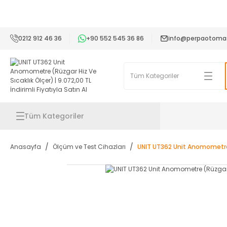
2
0212 912 46 36
+90 552 545 36 86
info@perpaotoma
Tüm Kategoriler
Anasayfa
Ölçüm ve Test Cihazları
UNIT UT362 Unit Anomometre 