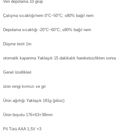
Veri depolama
10 grup
Çalışma sıcaklığı/nem
0°C~50°C; ≤80% bağıl nem
Depolama sıcaklığı
-20°C~60°C; ≤80% bağıl nem
Düşme testi
1m
otomatik kapanma
Yaklaşık 15 dakikalık hareketsizlikten sonra
Genel özellikleri
ürün rengi
kırmızı ve gri
Ürün ağırlığı
Yaklaşık 181g (pilsiz)
Ürün boyutu
176×63×38mm
Pil Türü
AAA 1,5V ×3