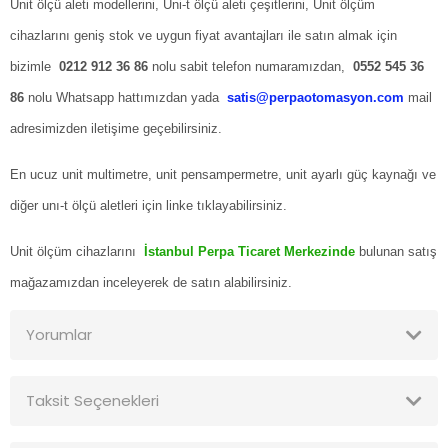
Unit ölçü aleti modellerini, Uni-t ölçü aleti çeşitlerini, Unit ölçüm
cihazlarını geniş stok ve uygun fiyat avantajları ile satın almak için
bizimle
0212 912 36 86
nolu sabit telefon numaramızdan,
0552 545 36
86
nolu Whatsapp hattımızdan yada
satis@perpaotomasyon.com
mail
adresimizden iletişime geçebilirsiniz.
En ucuz unit multimetre, unit pensampermetre, unit ayarlı güç kaynağı ve
diğer
unı-t ölçü aletleri için linke tıklayabilirsiniz.
Unit ölçüm cihazlarını
İstanbul Perpa Ticaret Merkezinde
bulunan satış
mağazamızdan inceleyerek de satın alabilirsiniz.
Yorumlar
Taksit Seçenekleri
Bu ürüne ilk yorumu siz yapın!