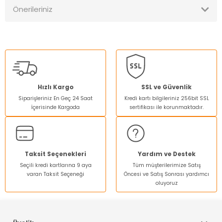
Önerileriniz
Yorum Yaz
Bu ürünün fiyat bilgisi, resim, ürün açıklamalarında ve diğer
konularda yetersiz gördüğünüz noktaları öneri formunu
kullanarak tarafımıza iletebilirsiniz.
Görüş ve önerileriniz için teşekkür ederiz.
Ürün resmi kalitesiz, bozuk veya görüntülenemiyor.
Hızlı Kargo
SSL ve Güvenlik
Siparişleriniz En Geç 24 Saat
Kredi kartı bilgileriniz 256bit SSL
Ürün açıklamasında eksik bilgiler bulunuyor.
İçerisinde Kargoda
sertifikası ile korunmaktadır.
Ürün bilgilerinde hatalar bulunuyor.
Ürün fiyatı diğer sitelerden daha pahalı.
Bu ürüne benzer farklı alternatifler olmalı.
Taksit Seçenekleri
Yardım ve Destek
Seçili kredi kartlarına 9 aya
Tüm müşterilerimize Satış
varan Taksit Seçeneği
Öncesi ve Satış Sonrası yardımcı
oluyoruz
Gönder