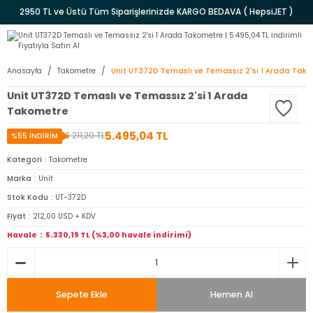
2950 TL ve Üstü Tüm Siparişlerinizde KARGO BEDAVA ( HepsiJET )
Anasayfa
Takometre
Unit UT372D Temaslı ve Temassız 2'si 1 Arada Tak
Unit UT372D Temaslı ve Temassız 2'si 1 Arada
Takometre
5.495,04 TL
12.211,20 TL
%55 İNDİRİM
Kategori
Takometre
Marka
Unit
Stok Kodu
UT-372D
Fiyat
212,00 USD + KDV
Havale
5.330,19 TL (%3,00 havale indirimi)
Sepete Ekle
Hemen Al