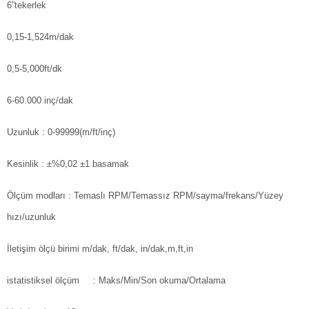
6”tekerlek
0,15-1,524m/dak
0,5-5,000ft/dk
6-60.000 inç/dak
Uzunluk
: 0-99999(m/ft/inç)
Kesinlik
: ±%0,02 ±1 basamak
Ölçüm modları
: Temaslı RPM/Temassız RPM/sayma/frekans/Yüzey
hızı/uzunluk
İletişim ölçü birimi
m/dak, ft/dak, in/dak,m,ft,in
istatistiksel ölçüm
: Maks/Min/Son okuma/Ortalama