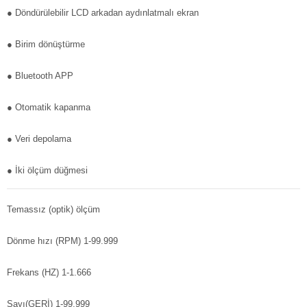
● Döndürülebilir LCD arkadan aydınlatmalı ekran
● Birim dönüştürme
● Bluetooth APP
● Otomatik kapanma
● Veri depolama
● İki ölçüm düğmesi
Temassız (optik) ölçüm
Dönme hızı (RPM) 1-99.999
Frekans (HZ)
1-1.666
Sayı(GERİ)
1-99.999