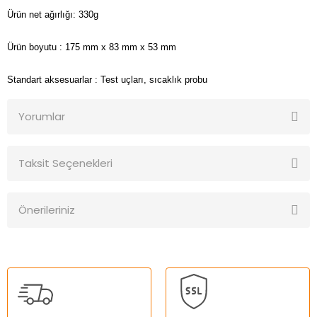
Ürün net ağırlığı: 330g
Ürün boyutu
: 175 mm x 83 mm x 53 mm
Standart aksesuarlar : Test uçları, sıcaklık probu
Yorumlar
Taksit Seçenekleri
Bu ürüne ilk yorumu siz yapın!
Önerileriniz
Yorum Yaz
Bu ürünün fiyat bilgisi, resim, ürün açıklamalarında ve diğer
konularda yetersiz gördüğünüz noktaları öneri formunu
kullanarak tarafımıza iletebilirsiniz.
Görüş ve önerileriniz için teşekkür ederiz.