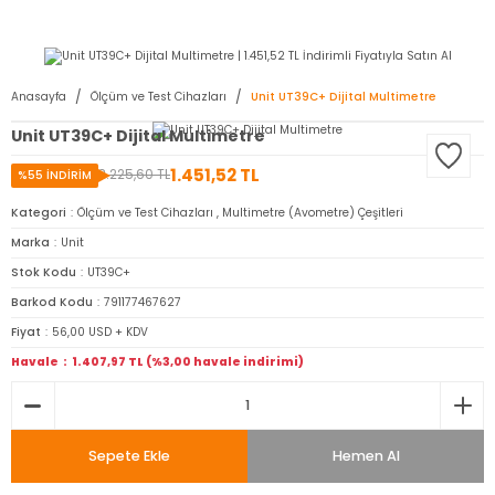
2950 TL ve Üstü Tüm Siparişlerinizde KARGO BEDAVA ( HepsiJET )
Anasayfa
Ölçüm ve Test Cihazları
Unit UT39C+ Dijital Multimetre
Unit UT39C+ Dijital Multimetre
1.451,52 TL
3.225,60 TL
%55 İNDİRİM
Kategori
Ölçüm ve Test Cihazları
,
Multimetre (Avometre) Çeşitleri
Marka
Unit
Stok Kodu
UT39C+
Barkod Kodu
791177467627
Fiyat
56,00 USD + KDV
Havale
1.407,97 TL (%3,00 havale indirimi)
Sepete Ekle
Hemen Al