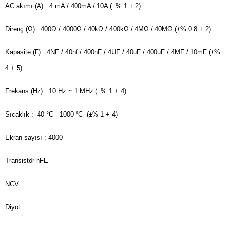
AC akımı (A)
: 4 mA / 400mA / 10A
(±% 1 + 2)
Direnç (Ω)
: 400Ω / 4000Ω / 40kΩ / 400kΩ / 4MΩ / 40MΩ
(±% 0.8 + 2)
Kapasite (F)
: 4NF / 40nf / 400nF / 4UF / 40uF / 400uF / 4MF / 10mF
(±%
4 + 5)
Frekans (Hz)
: 10 Hz ~ 1 MHz
(±% 1 + 4)
Sıcaklık
: -40 °C - 1000 °C (±% 1 + 4)
Ekran sayısı
: 4000
Transistör hFE
NCV
Diyot