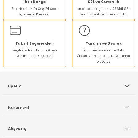
Ürün resmi kalitesiz, bozuk veya görüntülenemiyor.
Hızlı Kargo
SSL ve Güvenlik
Siparişleriniz En Geç 24 Saat
Kredi kartı bilgileriniz 256bit SSL
Ürün açıklamasında eksik bilgiler bulunuyor.
İçerisinde Kargoda
sertifikası ile korunmaktadır.
Ürün bilgilerinde hatalar bulunuyor.
Ürün fiyatı diğer sitelerden daha pahalı.
Bu ürüne benzer farklı alternatifler olmalı.
Taksit Seçenekleri
Yardım ve Destek
Seçili kredi kartlarına 9 aya
Tüm müşterilerimize Satış
varan Taksit Seçeneği
Öncesi ve Satış Sonrası yardımcı
oluyoruz
Gönder
Üyelik
Kurumsal
Alışveriş