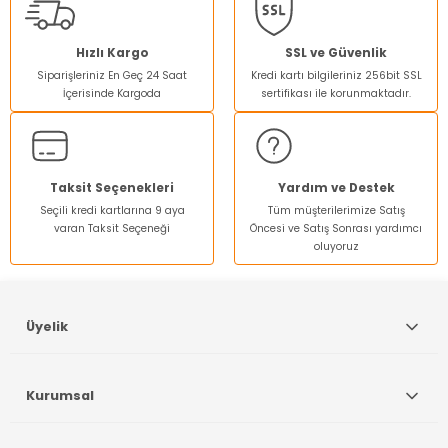
Ürün resmi kalitesiz, bozuk veya görüntülenemiyor.
Hızlı Kargo
SSL ve Güvenlik
Siparişleriniz En Geç 24 Saat
Kredi kartı bilgileriniz 256bit SSL
Ürün açıklamasında eksik bilgiler bulunuyor.
İçerisinde Kargoda
sertifikası ile korunmaktadır.
Ürün bilgilerinde hatalar bulunuyor.
Ürün fiyatı diğer sitelerden daha pahalı.
Bu ürüne benzer farklı alternatifler olmalı.
Taksit Seçenekleri
Yardım ve Destek
Seçili kredi kartlarına 9 aya
Tüm müşterilerimize Satış
varan Taksit Seçeneği
Öncesi ve Satış Sonrası yardımcı
oluyoruz
Gönder
Üyelik
Kurumsal