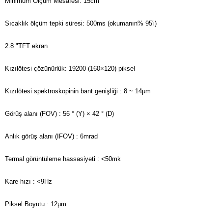
Minimum Ölçüm Mesafesi: 15cm
Sıcaklık ölçüm tepki süresi: 500ms (okumanın% 95'i)
2.8 "TFT ekran
Kızılötesi çözünürlük: 19200 (160×120) piksel
Kızılötesi spektroskopinin bant genişliği : 8 ~ 14μm
Görüş alanı (FOV) : 56 ° (Y) × 42 ° (D)
Anlık görüş alanı (IFOV) : 6mrad
Termal görüntüleme hassasiyeti
: <50mk
Kare hızı
: <9Hz
Piksel Boyutu : 12μm