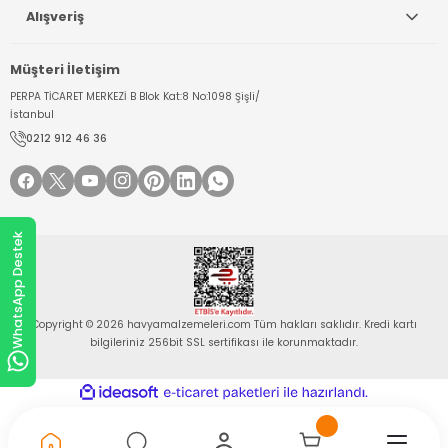
Alışveriş
Müşteri İletişim
PERPA TİCARET MERKEZİ B Blok Kat:8 No:1098 Şişli/
İstanbul
0212 912 46 36
WhatsApp Destek
Copyright © 2026 havyamalzemeleri.com Tüm hakları saklıdır. Kredi kartı
bilgileriniz 256bit SSL sertifikası ile korunmaktadır.
ideasoft
ile
e-
hazırlandı.
ticaret
paketleri