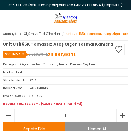
2950 TL ve Üstü Tüm Siparişlerinizde KARGO BEDAVA ( HepsiJET )
Anasayfa
Ölçüm ve Test Cihazları
Unit UTi165K Temassız Ateş Ölçer Ter
Unit UTi165K Temassız Ateş Ölçer Termal Kamera
26.697,60 TL
59.328,00 TL
%55 İNDİRİM
Kategori
Ölçüm ve Test Cihazları
,
Termal Kamera Çeşitleri
Marka
Unit
Stok Kodu
UTİ-165K
Barkod Kodu
194021040616
Fiyat
1.030,00 USD + KDV
Havale
25.896,67 TL (%3,00 havale indirimi)
Sepete Ekle
Hemen Al