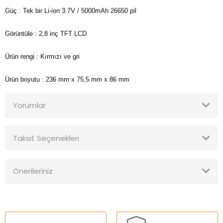
Güç
: Tek bir Li-ion 3.7V / 5000mAh 26650 pil
Görüntüle
: 2,8 inç TFT LCD
Ürün rengi
: Kırmızı ve gri
Ürün boyutu
: 236 mm x 75,5 mm x 86 mm
Yorumlar
Taksit Seçenekleri
Bu ürüne ilk yorumu siz yapın!
Önerileriniz
Yorum Yaz
Bu ürünün fiyat bilgisi, resim, ürün açıklamalarında ve diğer
konularda yetersiz gördüğünüz noktaları öneri formunu
kullanarak tarafımıza iletebilirsiniz.
Görüş ve önerileriniz için teşekkür ederiz.