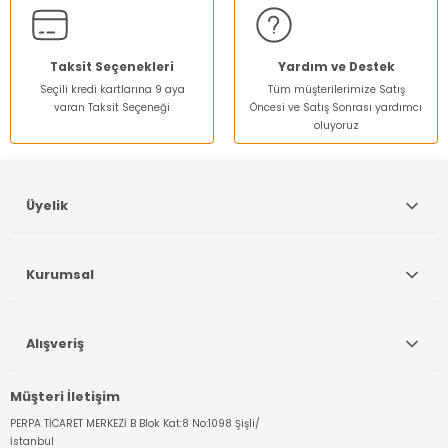
Ürün fiyatı diğer sitelerden daha pahalı.
Bu ürüne benzer farklı alternatifler olmalı.
Taksit Seçenekleri
Yardım ve Destek
Seçili kredi kartlarına 9 aya
Tüm müşterilerimize Satış
varan Taksit Seçeneği
Öncesi ve Satış Sonrası yardımcı
oluyoruz
Gönder
Üyelik
Kurumsal
Alışveriş
Müşteri İletişim
PERPA TİCARET MERKEZİ B Blok Kat:8 No:1098 Şişli/
İstanbul