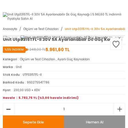
2950 TL ve Üstü Tüm Siparişlerinizde KARGO BEDAVA ( HepsiJET )
Anasayfa
Ölçüm ve Test Cihazları
Unit Utp3315TFL-II 30V 5A Ayarlanabili
Unit Utp3315TFL-II 30V 5A Ayarlanabilir Dc Güç Kaynağı
5.961,60 TL
13.248,00 TL
%55 İNDİRİM
Kategori
Ölçüm ve Test Cihazları
,
Ayarlı Güç Kaynakları
Marka
Unit
Stok Kodu
UTP3315TFL-II
Barkod Kodu
993275547786
Fiyat
230,00 USD + KDV
Havale
5.782,75 TL (%3,00 havale indirimi)
Sepete Ekle
Hemen Al