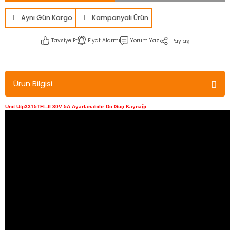
Aynı Gün Kargo
Kampanyalı Ürün
Tavsiye Et
Fiyat Alarmı
Yorum Yaz
Paylaş
Ürün Bilgisi
Unit Utp3315TFL-II 30V 5A Ayarlanabilir Dc Güç Kaynağı