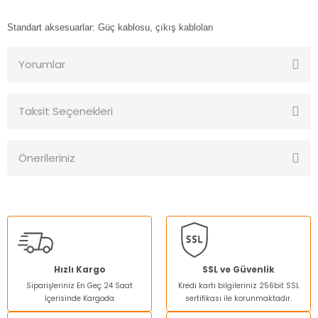
Standart aksesuarlar: Güç kablosu, çıkış kabloları
Yorumlar
Taksit Seçenekleri
Bu ürüne ilk yorumu siz yapın!
Önerileriniz
Yorum Yaz
Bu ürünün fiyat bilgisi, resim, ürün açıklamalarında ve diğer
konularda yetersiz gördüğünüz noktaları öneri formunu
kullanarak tarafımıza iletebilirsiniz.
Görüş ve önerileriniz için teşekkür ederiz.
Ürün resmi kalitesiz, bozuk veya görüntülenemiyor.
Hızlı Kargo
SSL ve Güvenlik
Siparişleriniz En Geç 24 Saat
Kredi kartı bilgileriniz 256bit SSL
Ürün açıklamasında eksik bilgiler bulunuyor.
İçerisinde Kargoda
sertifikası ile korunmaktadır.
Ürün bilgilerinde hatalar bulunuyor.