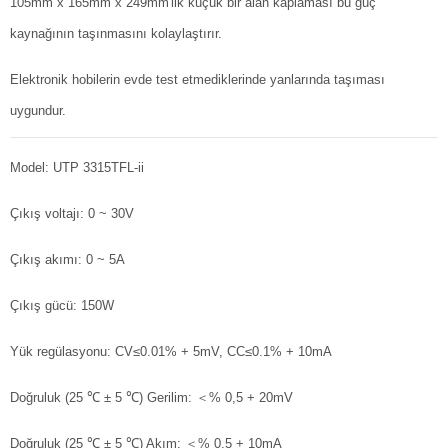
105mm x 165mm x 249mm'lik küçük bir alan kaplaması bu güç
kaynağının taşınmasını kolaylaştırır.
Elektronik hobilerin evde test etmediklerinde yanlarında taşıması
uygundur.
Model: UTP 3315TFL-ii
Çıkış voltajı: 0 ~ 30V
Çıkış akımı: 0 ~ 5A
Çıkış gücü: 150W
Yük regülasyonu: CV≤0.01% + 5mV, CC≤0.1% + 10mA
Doğruluk (25 ℃ ± 5 ℃) Gerilim: ＜% 0,5 + 20mV
Doğruluk (25 ℃ ± 5 ℃) Akım: ＜% 0,5 + 10mA