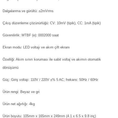
Dalgalanma ve gürültü: ≤2mVrms
Çıkış düzenleme çözünürlüğü: CV: 10mV (tipik), CC: 1mA (tipik)
Güvenilirlik: MTBF (e): 0002000 saat
Ekran modu: LED voltajı ve akım çift ekranı
Özelliği: Akım sınırı koruması ile sabit voltaj ve akımın otomatik
dönüşümü
Güç: Giriş voltajı: 110V / 220V ±% 5 AC; frekans: 50Hz / 60Hz
Ürün rengi: Beyaz ve gri
Ürün net ağırlığı: 4kg
Ürün boyutu: 105mm x 165mm x 249mm (4.1 x 6.5 x 9.8 inç)