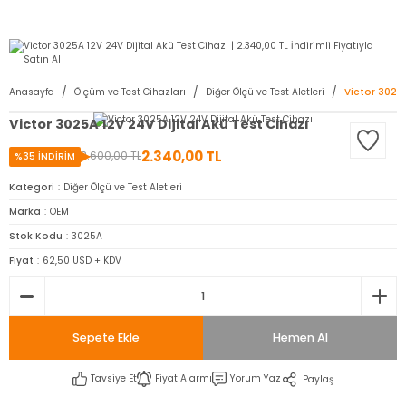
2950 TL ve Üstü Tüm Siparişlerinizde KARGO BEDAVA ( HepsiJET )
Anasayfa
Ölçüm ve Test Cihazları
Diğer Ölçü ve Test Aletleri
Victor 3025A
Victor 3025A 12V 24V Dijital Akü Test Cihazı
2.340,00 TL
3.600,00 TL
%35 İNDİRİM
Kategori
Diğer Ölçü ve Test Aletleri
Marka
OEM
Stok Kodu
3025A
Fiyat
62,50 USD + KDV
Sepete Ekle
Hemen Al
Tavsiye Et
Fiyat Alarmı
Yorum Yaz
Paylaş