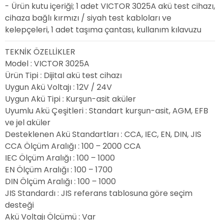
- Ürün kutu içeriği; 1 adet VICTOR 3025A akü test cihazı,
cihaza bağlı kırmızı / siyah test kabloları ve
kelepçeleri, 1 adet taşıma çantası, kullanım kılavuzu
TEKNİK ÖZELLİKLER
Model
: VICTOR 3025A
Ürün Tipi
: Dijital akü test cihazı
Uygun Akü Voltajı
: 12V / 24V
Uygun Akü Tipi
: Kurşun-asit aküler
Uyumlu Akü Çeşitleri
: Standart kurşun-asit, AGM, EFB
ve jel aküler
Desteklenen Akü Standartları
: CCA, IEC, EN, DIN, JIS
CCA Ölçüm Aralığı
: 100 – 2000 CCA
IEC Ölçüm Aralığı
: 100 – 1000
EN Ölçüm Aralığı
: 100 – 1700
DIN Ölçüm Aralığı
: 100 – 1000
JIS Standardı
: JIS referans tablosuna göre seçim
desteği
Akü Voltajı Ölçümü
: Var