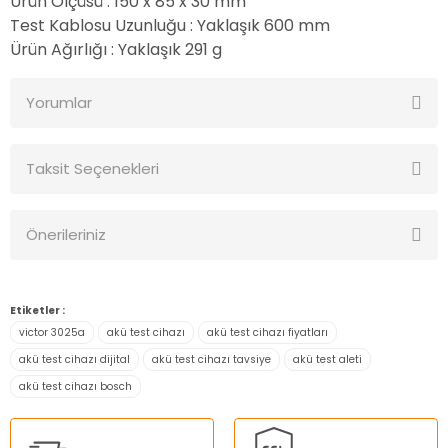
Ürün Ölçüsü
: 150 x 85 x 30 mm
Test Kablosu Uzunluğu
: Yaklaşık 600 mm
Ürün Ağırlığı
: Yaklaşık 291 g
Yorumlar
Taksit Seçenekleri
Bu ürüne ilk yorumu siz yapın!
Önerileriniz
Yorum Yaz
Bu ürünün fiyat bilgisi, resim, ürün açıklamalarında ve diğer
konularda yetersiz gördüğünüz noktaları öneri formunu
Etiketler :
kullanarak tarafımıza iletebilirsiniz.
victor 3025a
akü test cihazı
akü test cihazı fiyatları
Görüş ve önerileriniz için teşekkür ederiz.
akü test cihazı dijital
akü test cihazı tavsiye
akü test aleti
akü test cihazı bosch
Ürün resmi kalitesiz, bozuk veya görüntülenemiyor.
Ürün açıklamasında eksik bilgiler bulunuyor.
Ürün bilgilerinde hatalar bulunuyor.