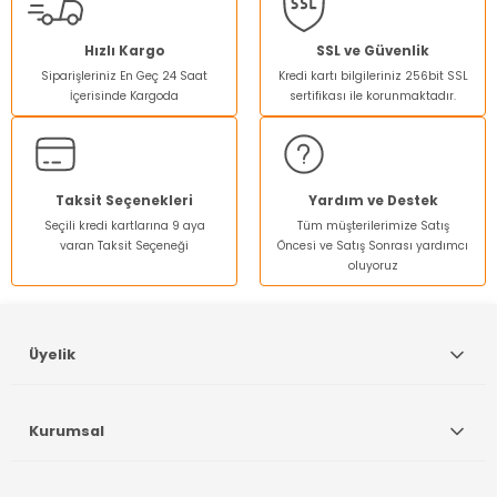
Ürün fiyatı diğer sitelerden daha pahalı.
Hızlı Kargo
SSL ve Güvenlik
Bu ürüne benzer farklı alternatifler olmalı.
Siparişleriniz En Geç 24 Saat
Kredi kartı bilgileriniz 256bit SSL
İçerisinde Kargoda
sertifikası ile korunmaktadır.
Taksit Seçenekleri
Yardım ve Destek
Gönder
Seçili kredi kartlarına 9 aya
Tüm müşterilerimize Satış
varan Taksit Seçeneği
Öncesi ve Satış Sonrası yardımcı
oluyoruz
Üyelik
Kurumsal