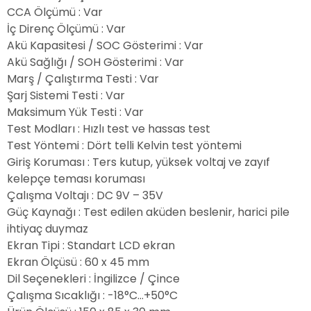
CCA Ölçümü
: Var
İç Direnç Ölçümü
: Var
Akü Kapasitesi / SOC Gösterimi
: Var
Akü Sağlığı / SOH Gösterimi
: Var
Marş / Çalıştırma Testi
: Var
Şarj Sistemi Testi
: Var
Maksimum Yük Testi
: Var
Test Modları
: Hızlı test ve hassas test
Test Yöntemi
: Dört telli Kelvin test yöntemi
Giriş Koruması
: Ters kutup, yüksek voltaj ve zayıf
kelepçe teması koruması
Çalışma Voltajı
: DC 9V – 35V
Güç Kaynağı
: Test edilen aküden beslenir, harici pile
ihtiyaç duymaz
Ekran Tipi
: Standart LCD ekran
Ekran Ölçüsü
: 60 x 45 mm
Dil Seçenekleri
: İngilizce / Çince
Çalışma Sıcaklığı
: -18°C...+50°C