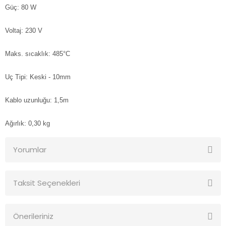
Güç: 80 W
Voltaj: 230 V
Maks. sıcaklık: 485°C
Uç Tipi: Keski - 10mm
Kablo uzunluğu: 1,5m
Ağırlık: 0,30 kg
Yorumlar
Taksit Seçenekleri
Bu ürüne ilk yorumu siz yapın!
Önerileriniz
Yorum Yaz