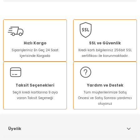
Bu ürünün fiyat bilgisi, resim, ürün açıklamalarında ve diğer
konularda yetersiz gördüğünüz noktaları öneri formunu
kullanarak tarafımıza iletebilirsiniz.
Görüş ve önerileriniz için teşekkür ederiz.
Ürün resmi kalitesiz, bozuk veya görüntülenemiyor.
Hızlı Kargo
SSL ve Güvenlik
Siparişleriniz En Geç 24 Saat
Kredi kartı bilgileriniz 256bit SSL
Ürün açıklamasında eksik bilgiler bulunuyor.
İçerisinde Kargoda
sertifikası ile korunmaktadır.
Ürün bilgilerinde hatalar bulunuyor.
Ürün fiyatı diğer sitelerden daha pahalı.
Bu ürüne benzer farklı alternatifler olmalı.
Taksit Seçenekleri
Yardım ve Destek
Seçili kredi kartlarına 9 aya
Tüm müşterilerimize Satış
varan Taksit Seçeneği
Öncesi ve Satış Sonrası yardımcı
oluyoruz
Gönder
Üyelik