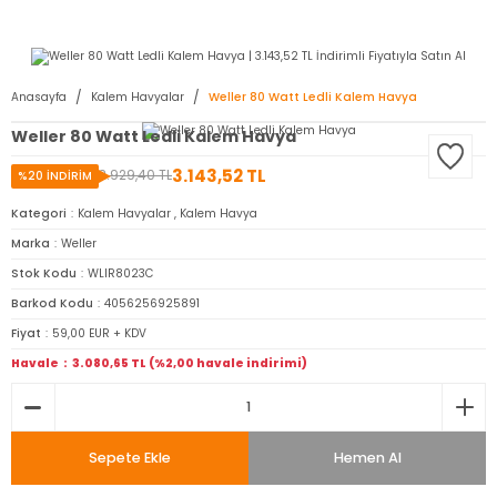
2950 TL ve Üstü Tüm Siparişlerinizde KARGO BEDAVA ( HepsiJET )
Anasayfa
Kalem Havyalar
Weller 80 Watt Ledli Kalem Havya
Weller 80 Watt Ledli Kalem Havya
3.143,52 TL
3.929,40 TL
%20 İNDİRİM
Kategori
Kalem Havyalar
,
Kalem Havya
Marka
Weller
Stok Kodu
WLIR8023C
Barkod Kodu
4056256925891
Fiyat
59,00 EUR + KDV
Havale
3.080,65 TL (%2,00 havale indirimi)
Sepete Ekle
Hemen Al