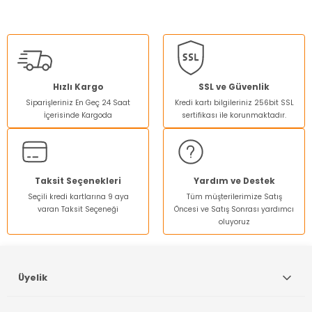
Bu ürünün fiyat bilgisi, resim, ürün açıklamalarında ve diğer
konularda yetersiz gördüğünüz noktaları öneri formunu
kullanarak tarafımıza iletebilirsiniz.
Görüş ve önerileriniz için teşekkür ederiz.
Ürün resmi kalitesiz, bozuk veya görüntülenemiyor.
Hızlı Kargo
SSL ve Güvenlik
Siparişleriniz En Geç 24 Saat
Kredi kartı bilgileriniz 256bit SSL
Ürün açıklamasında eksik bilgiler bulunuyor.
İçerisinde Kargoda
sertifikası ile korunmaktadır.
Ürün bilgilerinde hatalar bulunuyor.
Ürün fiyatı diğer sitelerden daha pahalı.
Bu ürüne benzer farklı alternatifler olmalı.
Taksit Seçenekleri
Yardım ve Destek
Seçili kredi kartlarına 9 aya
Tüm müşterilerimize Satış
varan Taksit Seçeneği
Öncesi ve Satış Sonrası yardımcı
oluyoruz
Gönder
Üyelik