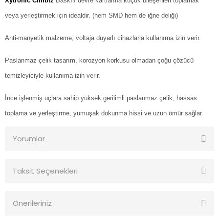
Xytronic Cımbız
Baskılı devre kartlarına küçük bileşenleri toplamak
veya yerleştirmek için idealdir. (hem SMD hem de iğne deliği)
Anti-manyetik malzeme, voltaja duyarlı cihazlarla kullanıma izin verir.
Paslanmaz çelik tasarım, korozyon korkusu olmadan çoğu çözücü
temizleyiciyle kullanıma izin verir.
İnce işlenmiş uçlara sahip yüksek gerilimli paslanmaz çelik, hassas
toplama ve yerleştirme, yumuşak dokunma hissi ve uzun ömür sağlar.
Yorumlar
Taksit Seçenekleri
Bu ürüne ilk yorumu siz yapın!
Önerileriniz
Yorum Yaz