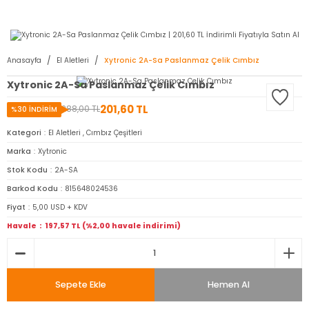
2950 TL ve Üstü Tüm Siparişlerinizde KARGO BEDAVA ( HepsiJET )
Anasayfa
El Aletleri
Xytronic 2A-Sa Paslanmaz Çelik Cımbız
Xytronic 2A-Sa Paslanmaz Çelik Cımbız
201,60 TL
288,00 TL
%30 İNDİRİM
Kategori
El Aletleri
,
Cımbız Çeşitleri
Marka
Xytronic
Stok Kodu
2A-SA
Barkod Kodu
815648024536
Fiyat
5,00 USD + KDV
Havale
197,57 TL (%2,00 havale indirimi)
Sepete Ekle
Hemen Al