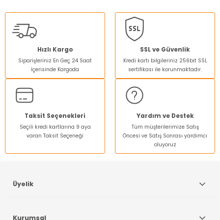
konularda yetersiz gördüğünüz noktaları öneri formunu
kullanarak tarafımıza iletebilirsiniz.
Görüş ve önerileriniz için teşekkür ederiz.
Ürün resmi kalitesiz, bozuk veya görüntülenemiyor.
Hızlı Kargo
SSL ve Güvenlik
Siparişleriniz En Geç 24 Saat
Kredi kartı bilgileriniz 256bit SSL
Ürün açıklamasında eksik bilgiler bulunuyor.
İçerisinde Kargoda
sertifikası ile korunmaktadır.
Ürün bilgilerinde hatalar bulunuyor.
Ürün fiyatı diğer sitelerden daha pahalı.
Bu ürüne benzer farklı alternatifler olmalı.
Taksit Seçenekleri
Yardım ve Destek
Seçili kredi kartlarına 9 aya
Tüm müşterilerimize Satış
varan Taksit Seçeneği
Öncesi ve Satış Sonrası yardımcı
oluyoruz
Gönder
Üyelik
Kurumsal