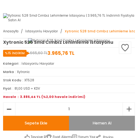
2950 TL ve Üstü Tüm Siparişlerinizde KARGO BEDAVA ( HepsiJET )
Anasayfa
İstasyonlu Havyalar
Xytronic 528 Smd Cımbız Lehimleme İsta
Xytronic 528 Smd Cımbız Lehimleme İstasyonu
3.965,76 TL
4.665,60 TL
%15 İNDİRİM
Kategori
İstasyonlu Havyalar
Marka
Xytronic
Stok Kodu
XT528
Fiyat
81,00 USD + KDV
Havale
3.886,44 TL (%2,00 havale indirimi)
Sepete Ekle
Hemen Al
Tavsiye Et
Fiyat Alarmı
Yorum Yaz
Paylaş