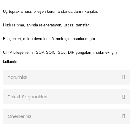
Uç topraklaması, bileşen koruma standartlarını karşılar.
Hızlı ısınma, anında rejenerasyon, üst ısı transferi.
Bileşenleri, mikro devreleri sökmek için tasarlanmıştır.
CHIP bileşenlerini, SOP, SOIC, SOJ, DIP yongalarını sökmek için
kullanılır
Yorumlar
Taksit Seçenekleri
Bu ürüne ilk yorumu siz yapın!
Önerileriniz
Yorum Yaz
Bu ürünün fiyat bilgisi, resim, ürün açıklamalarında ve diğer