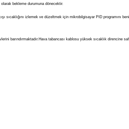
tik olarak bekleme durumuna dönecektir.
ı sıcaklığını izlemek ve düzeltmek için mikrobilgisayar PID programını ben
erini barındırmaktadır.Hava tabancası kablosu yüksek sıcaklık direncine sahip