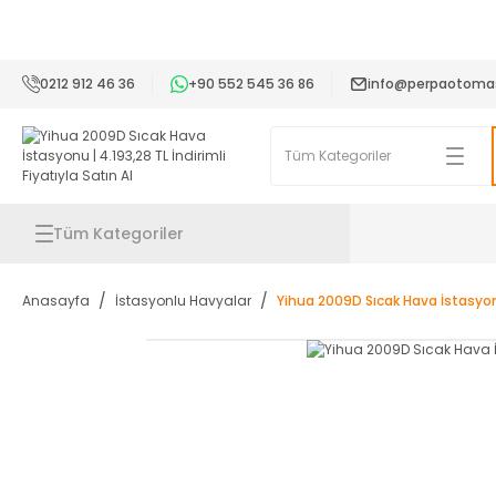
2
0212 912 46 36
+90 552 545 36 86
info@perpaotoma
Tüm Kategoriler
Anasayfa
İstasyonlu Havyalar
Yihua 2009D Sıcak Hava İstasyo