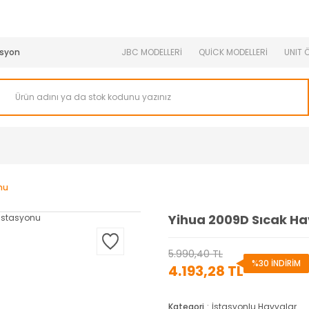
950 TL ve Üstü Tüm Siparişlerinizde KARGO BEDAVA ( HepsiJET
syon
JBC MODELLERİ
QUİCK MODELLERİ
UNIT 
nu
Yihua 2009D Sıcak Ha
5.990,40 TL
%30 İNDİRİM
4.193,28 TL
Kategori
İstasyonlu Havyalar