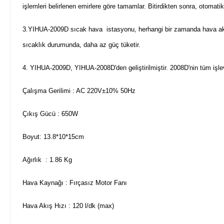
işlemleri belirlenen emirlere göre tamamlar. Bitirdikten sonra, otoma
3.YIHUA-2009D sıcak hava istasyonu, herhangi bir zamanda hava akış
sıcaklık durumunda, daha az güç tüketir.
4. YIHUA-2009D, YIHUA-2008D'den geliştirilmiştir. 2008D'nin tüm işlevl
Çalışma Gerilimi : AC 220V±10% 50Hz
Çıkış Gücü : 650W
Boyut: 13.8*10*15cm
Ağırlık : 1.86 Kg
Hava Kaynağı : Fırçasız Motor Fanı
Hava Akış Hızı : 120 l/dk (max)