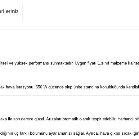
rileriniz
litesi ve yüksek performans sunmaktadır. Uygun fiyatı 1.sınıf malzeme kalites
sıcak hava istasyonu. 650 W gücünde olup ünite standına konulduğunda kendisi
 ile son derece güzel. Arızaları otomatik olarak tespit edebilir. Herhangi bi
caklığının üç farklı bölümünü ayarlamanızı sağlar. Ayrıca, hava çıkışı sıcaklığı