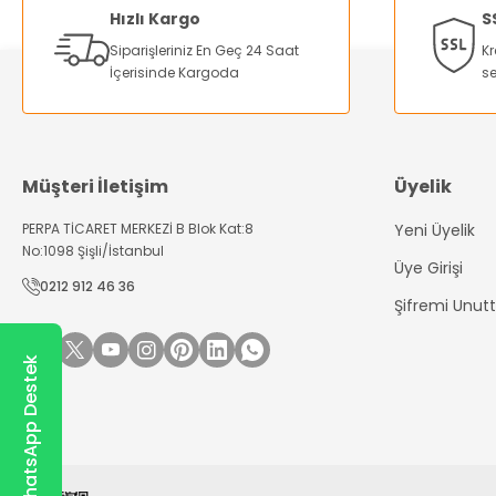
Ürün açıklamasında eksik bilgiler bulunuyor.
Hızlı Kargo
S
Ürün bilgilerinde hatalar bulunuyor.
Siparişleriniz En Geç 24 Saat
Kr
Ürün fiyatı diğer sitelerden daha pahalı.
İçerisinde Kargoda
se
Bu ürüne benzer farklı alternatifler olmalı.
Müşteri İletişim
Üyelik
PERPA TİCARET MERKEZİ B Blok Kat:8
Yeni Üyelik
No:1098 Şişli/İstanbul
Üye Girişi
0212 912 46 36
Şifremi Unu
WhatsApp Destek