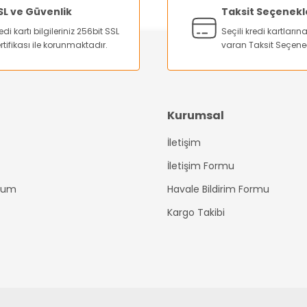
Yorum Yaz
SL ve Güvenlik
Taksit Seçenekl
edi kartı bilgileriniz 256bit SSL
Seçili kredi kartları
rtifikası ile korunmaktadır.
varan Taksit Seçene
Kurumsal
İletişim
Gönder
İletişim Formu
ttum
Havale Bildirim Formu
Kargo Takibi