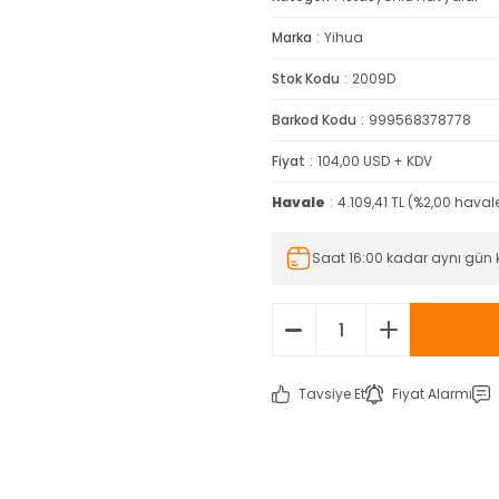
Marka
Yihua
Stok Kodu
2009D
Barkod Kodu
999568378778
Fiyat
104,00 USD + KDV
Havale
4.109,41 TL (%2,00 havale
Saat 16:00 kadar aynı gün
Tavsiye Et
Fiyat Alarmı