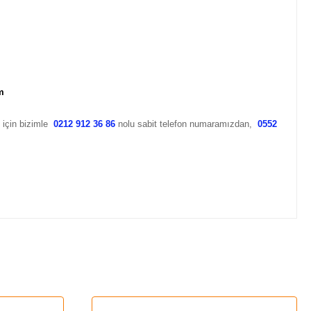
m
k için bizimle
0212 912 36 86
nolu sabit telefon numaramızdan,
0552
za iletebilirsiniz.