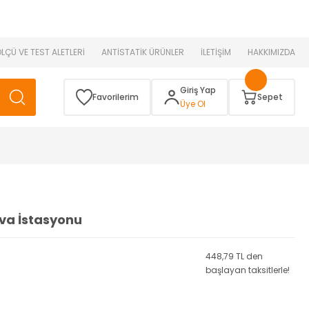
 )
ÖLÇÜ VE TEST ALETLERİ
ANTİSTATİK ÜRÜNLER
İLETİŞİM
HAKKIMIZDA
Giriş Yap
Favorilerim
Sepet
Üye Ol
va İstasyonu
448,79 TL den
başlayan taksitlerle!