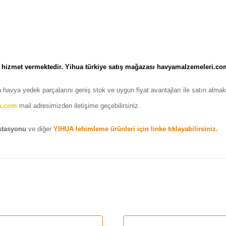
k hizmet vermektedir. Yihua türkiye satış mağazası havyamalzemeleri.co
 havya yedek parçalarını geniş stok ve uygun fiyat avantajları ile satın alma
n.com
mail adresimizden iletişime geçebilirsiniz.
istasyonu
ve diğer
YIHUA lehimleme ürünleri için linke tıklayabilirsiniz.
nularda yetersiz gördüğünüz noktaları öneri formunu kullanarak tarafımı
Bu ürüne ilk yorumu siz yapın!