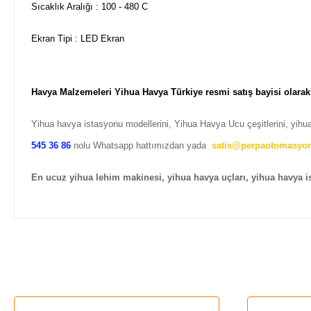
Sıcaklık Aralığı : 100 - 480 C
Ekran Tipi : LED Ekran
Havya Malzemeleri Yihua Havya Türkiye resmi satış bayisi olara
Yihua havya istasyonu modellerini, Yihua Havya Ucu çeşitlerini, yihua
545 36 86
nolu Whatsapp hattımızdan yada
satis@perpaotomasyo
En ucuz yihua lehim makinesi, yihua havya uçları, yihua havya 
Bu ürünün fiyat bilgisi, resim, ürün açıklamalarında ve diğer ko
Görüş ve önerileriniz için teşekkür ederiz.
Ürün resmi kalitesiz, bozuk veya görüntülenemiyor.