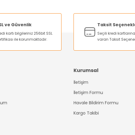
Bu ürüne ilk yorumu siz yapın!
Yorum Yaz
SL ve Güvenlik
Taksit Seçenekl
edi kartı bilgileriniz 256bit SSL
Seçili kredi kartları
rtifikası ile korunmaktadır.
varan Taksit Seçene
Kurumsal
İletişim
Gönder
İletişim Formu
ttum
Havale Bildirim Formu
Kargo Takibi