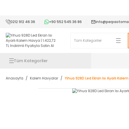
2
0212 912 46 36
+90 552 545 36 86
info@perpaotoma
Tüm Kategoriler
Anasayfa
Kalem Havyalar
Yihua 928D Led Ekran Isı Ayarlı Kale