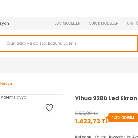
950 TL ve Üstü Tüm Siparişlerinizde KARGO BEDAVA ( HepsiJET
syon
JBC MODELLERİ
QUİCK MODELLERİ
UNIT 
m Havya
Yihua 928D Led Ekran 
2.188,80 TL
%35 İNDİRİM
1.422,72 TL
Kategori
Kalem Havyalar
,
Isı A