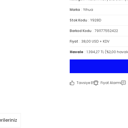
Marka
Yihua
Stok Kodu
Y928D
Barkod Kodu
791177552422
Fiyat
38,00 USD + KDV
Havale
1.394,27 TL (%2,00 havale
Tavsiye Et
Fiyat Alarmı
rileriniz