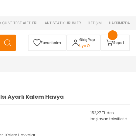
 )
ÖLÇÜ VE TEST ALETLERİ
ANTİSTATİK ÜRÜNLER
İLETİŞİM
HAKKIMIZDA
Giriş Yap
Favorilerim
Sepet
Üye Ol
Isı Ayarlı Kalem Havya
152,27 TL den
başlayan taksitlerle!
yarlı Kalem Havyalar