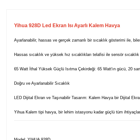
Yihua 928D Led Ekran Isı Ayarlı Kalem Havya
Ayarlanabilir, hassas ve gerçek zamanlı bir sıcaklık gösterimi ile, bil
Hassas sıcaklık ve yüksek hız sıcaklıkları telafisi ile sensör sıcaklık 
65 Watt İthal Yüksek Güçlü Isıtma Çekirdeği: 65 Watt'ın gücü, 20 saniy
Doğru ve Ayarlanabilir Sıcaklık
LED Dijital Ekran ve Taşınabilir Tasarım: Kalem Havya bir Dijital Ekr
Yihua Kalem tipi havya, bir lehim istasyonu kadar güçlü tüm ihtiyaçları
Model: YIHUA 928D