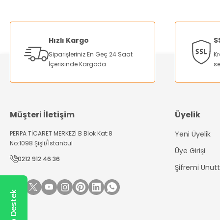
Ürün resmi kalitesiz, bozuk veya görüntülenemiyor.
Ürün açıklamasında eksik bilgiler bulunuyor.
Hızlı Kargo
S
Ürün bilgilerinde hatalar bulunuyor.
Siparişleriniz En Geç 24 Saat
Kr
Ürün fiyatı diğer sitelerden daha pahalı.
İçerisinde Kargoda
se
Bu ürüne benzer farklı alternatifler olmalı.
Müşteri İletişim
Üyelik
PERPA TİCARET MERKEZİ B Blok Kat:8
Yeni Üyelik
No:1098 Şişli/İstanbul
Üye Girişi
0212 912 46 36
Şifremi Unu