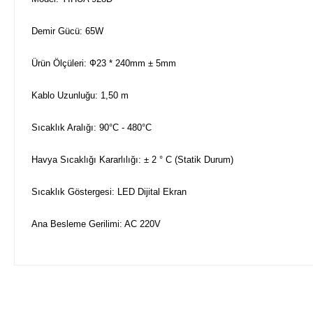
Demir Gücü: 65W
Ürün Ölçüleri: Ф23 * 240mm ± 5mm
Kablo Uzunluğu: 1,50 m
Sıcaklık Aralığı: 90°C - 480°C
Havya Sıcaklığı Kararlılığı: ± 2 ° C (Statik Durum)
Sıcaklık Göstergesi: LED Dijital Ekran
Ana Besleme Gerilimi: AC 220V
Bu ürünün fiyat bilgisi, resim, ürün açıklamalarında ve diğer ko
Görüş ve önerileriniz için teşekkür ederiz.