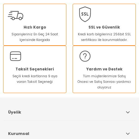
kullanarak tarafımıza iletebilirsiniz.
Görüş ve önerileriniz için teşekkür ederiz.
Ürün resmi kalitesiz, bozuk veya görüntülenemiyor.
Hızlı Kargo
SSL ve Güvenlik
Siparişleriniz En Geç 24 Saat
Kredi kartı bilgileriniz 256bit SSL
Ürün açıklamasında eksik bilgiler bulunuyor.
İçerisinde Kargoda
sertifikası ile korunmaktadır.
Ürün bilgilerinde hatalar bulunuyor.
Ürün fiyatı diğer sitelerden daha pahalı.
Bu ürüne benzer farklı alternatifler olmalı.
Taksit Seçenekleri
Yardım ve Destek
Seçili kredi kartlarına 9 aya
Tüm müşterilerimize Satış
varan Taksit Seçeneği
Öncesi ve Satış Sonrası yardımcı
oluyoruz
Gönder
Üyelik
Kurumsal