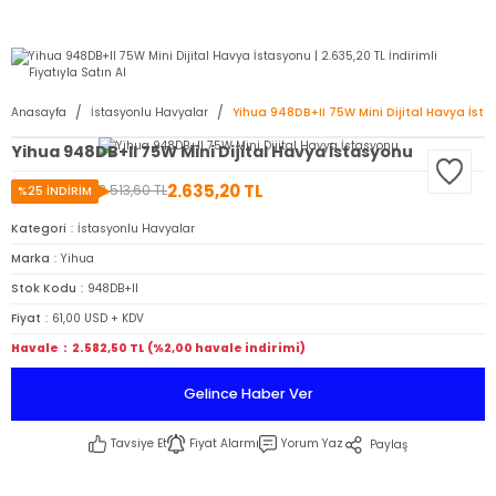
2950 TL ve Üstü Tüm Siparişlerinizde KARGO BEDAVA ( HepsiJET )
Anasayfa
İstasyonlu Havyalar
Yihua 948DB+II 75W Mini Dijital Havya İst
Yihua 948DB+II 75W Mini Dijital Havya İstasyonu
2.635,20 TL
3.513,60 TL
%25 İNDİRİM
Kategori
İstasyonlu Havyalar
Marka
Yihua
Stok Kodu
948DB+II
Fiyat
61,00 USD + KDV
Havale
2.582,50 TL (%2,00 havale indirimi)
Gelince Haber Ver
Tavsiye Et
Fiyat Alarmı
Yorum Yaz
Paylaş