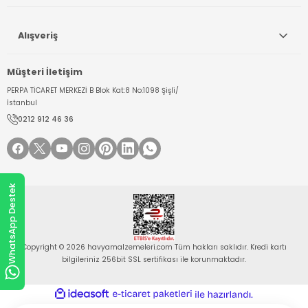
Alışveriş
Müşteri İletişim
PERPA TİCARET MERKEZİ B Blok Kat:8 No:1098 Şişli/
İstanbul
0212 912 46 36
WhatsApp Destek
Copyright © 2026 havyamalzemeleri.com Tüm hakları saklıdır. Kredi kartı
bilgileriniz 256bit SSL sertifikası ile korunmaktadır.
ideasoft
ile
e-
hazırlandı.
ticaret