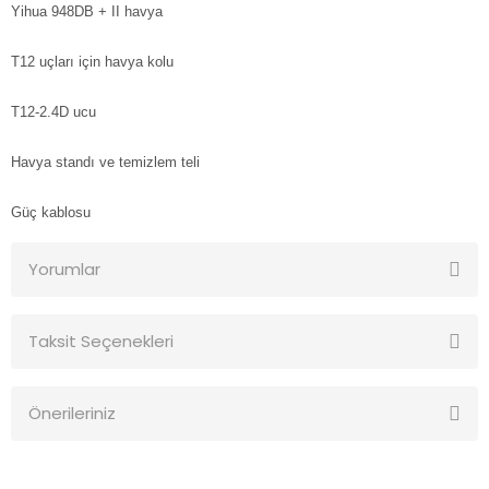
Yihua 948DB + II havya
T12 uçları için havya kolu
T12-2.4D ucu
Havya standı ve temizlem teli
Güç kablosu
Yorumlar
Taksit Seçenekleri
Bu ürüne ilk yorumu siz yapın!
Önerileriniz
Yorum Yaz
Bu ürünün fiyat bilgisi, resim, ürün açıklamalarında ve diğer
konularda yetersiz gördüğünüz noktaları öneri formunu