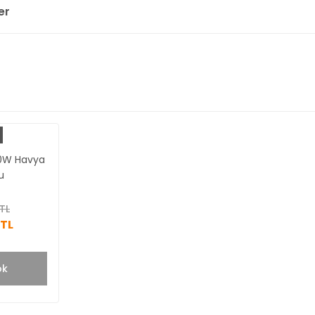
er
0W Havya
u
TL
 TL
ok