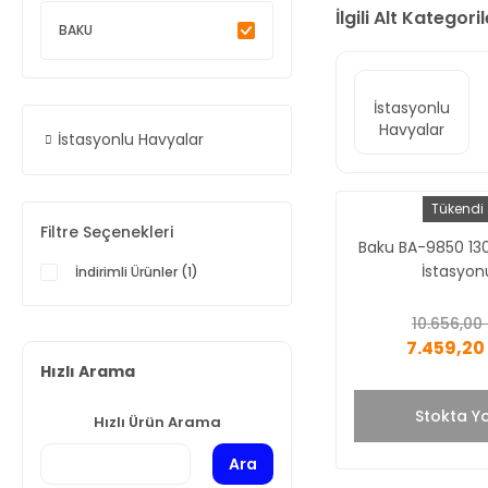
İlgili Alt Kategoril
BAKU
İstasyonlu
Havyalar
İstasyonlu Havyalar
Tükendi
Filtre Seçenekleri
Baku BA-9850 13
İstasyon
İndirimli Ürünler (1)
10.656,00 
7.459,20
Hızlı Arama
Stokta Y
Hızlı Ürün Arama
Ara