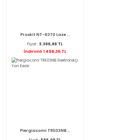
Proskit NT-6370 Laze ...
Fiyat :
3.386,88 TL
İndirimli 1.456,36 TL
Piergiacomi TRE03NB ...
Fiyat :
586,08 TL