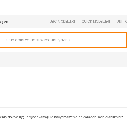
950 TL ve Üstü Tüm Siparişlerinizde KARGO BEDAVA ( HepsiJET
syon
JBC MODELLERİ
QUİCK MODELLERİ
UNIT 
niş stok ve uygun fiyat avantajı ile havyamalzemeleri.com'dan satın alabilirsiniz.