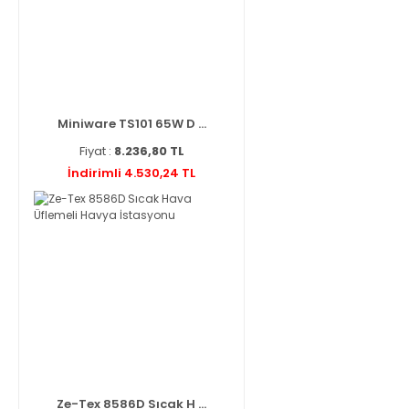
Miniware TS101 65W D ...
Fiyat :
8.236,80 TL
İndirimli 4.530,24 TL
Ze-Tex 8586D Sıcak H ...