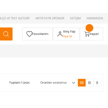
 )
ÖLÇÜ VE TEST ALETLERİ
ANTİSTATİK ÜRÜNLER
İLETİŞİM
HAKKIMIZDA
Giriş Yap
Favorilerim
Sepet
Üye Ol
Toplam 1 ürün