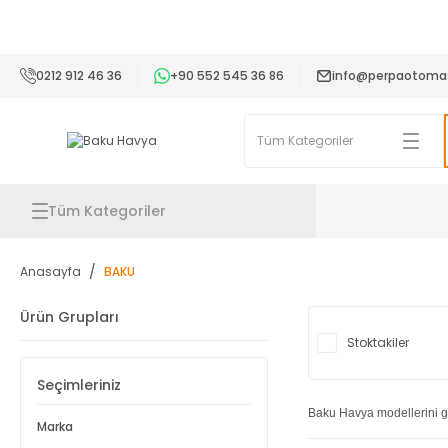
2
0212 912 46 36
+90 552 545 36 86
info@perpaotoma
Tüm Kategoriler
Anasayfa
BAKU
Ürün Grupları
Stoktakiler
Seçimleriniz
Baku Havya modellerini ge
Marka