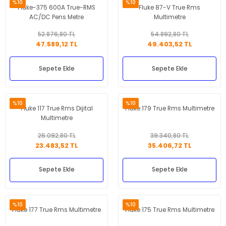
%10
%10
Fluke-375 600A True-RMS
Fluke 87-V True Rms
AC/DC Pens Metre
Multimetre
52.876,80 TL
54.892,80 TL
47.589,12 TL
49.403,52 TL
Sepete Ekle
Sepete Ekle
%10
%10
Fluke 117 True Rms Dijital
Fluke 179 True Rms Multimetre
Multimetre
26.092,80 TL
39.340,80 TL
23.483,52 TL
35.406,72 TL
Sepete Ekle
Sepete Ekle
%10
%10
Fluke 177 True Rms Multimetre
Fluke 175 True Rms Multimetre