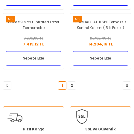
%10
%10
Fluke 59 Max+ Infrared Lazer
Fluke 1AC-A1-II 5PK Temazsız
Termometre
Kontrol Kalemi ( 5 Li Paket )
8.236,80 TL
15.782,40 TL
7.413,12 TL
14.204,16 TL
Sepete Ekle
Sepete Ekle
1
2
Hızlı Kargo
SSL ve Güvenlik