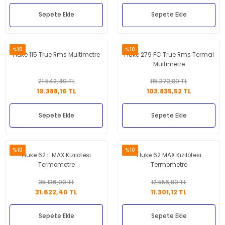
Sepete Ekle
Sepete Ekle
%10
%10
Fluke 115 True Rms Multimetre
Fluke 279 FC True Rms Termal
Multimetre
21.542,40 TL
115.372,80 TL
19.388,16 TL
103.835,52 TL
Sepete Ekle
Sepete Ekle
%10
%10
Fluke 62+ MAX Kızılötesi
Fluke 62 MAX Kızılötesi
Termometre
Termometre
35.136,00 TL
12.556,80 TL
31.622,40 TL
11.301,12 TL
Sepete Ekle
Sepete Ekle