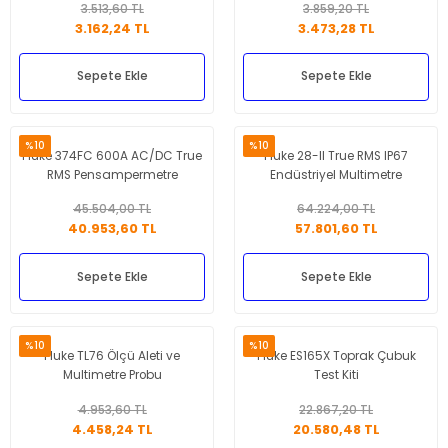
3.513,60 TL
3.859,20 TL
3.162,24 TL
3.473,28 TL
Sepete Ekle
Sepete Ekle
%10
%10
Fluke 374FC 600A AC/DC True
Fluke 28-II True RMS IP67
RMS Pensampermetre
Endüstriyel Multimetre
45.504,00 TL
64.224,00 TL
40.953,60 TL
57.801,60 TL
Sepete Ekle
Sepete Ekle
%10
%10
Fluke TL76 Ölçü Aleti ve
Fluke ES165X Toprak Çubuk
Multimetre Probu
Test Kiti
4.953,60 TL
22.867,20 TL
4.458,24 TL
20.580,48 TL