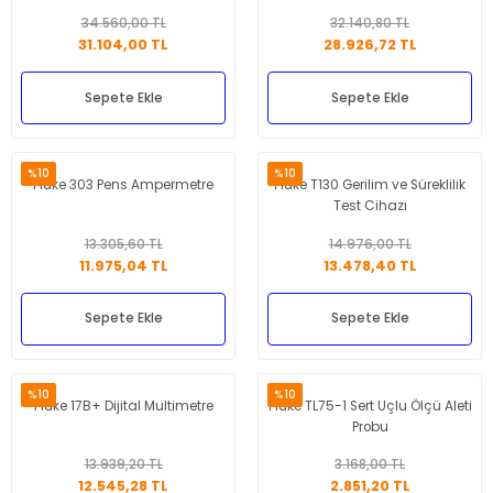
34.560,00 TL
32.140,80 TL
31.104,00 TL
28.926,72 TL
Sepete Ekle
Sepete Ekle
%10
%10
Fluke 303 Pens Ampermetre
Fluke T130 Gerilim ve Süreklilik
Test Cihazı
13.305,60 TL
14.976,00 TL
11.975,04 TL
13.478,40 TL
Sepete Ekle
Sepete Ekle
%10
%10
Fluke 17B+ Dijital Multimetre
Fluke TL75-1 Sert Uçlu Ölçü Aleti
Probu
13.939,20 TL
3.168,00 TL
12.545,28 TL
2.851,20 TL