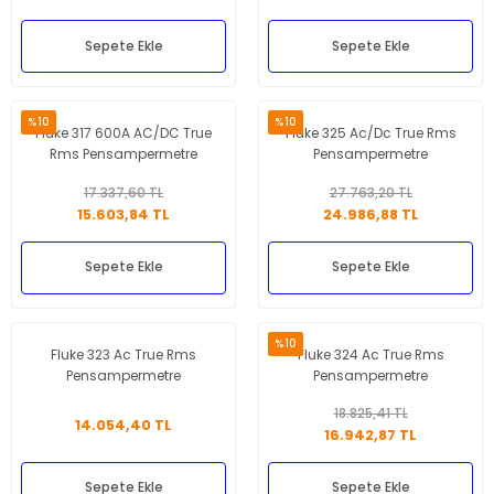
Sepete Ekle
Sepete Ekle
%10
%10
Fluke 317 600A AC/DC True
Fluke 325 Ac/Dc True Rms
Rms Pensampermetre
Pensampermetre
17.337,60 TL
27.763,20 TL
15.603,84 TL
24.986,88 TL
Sepete Ekle
Sepete Ekle
%10
Fluke 323 Ac True Rms
Fluke 324 Ac True Rms
Pensampermetre
Pensampermetre
18.825,41 TL
14.054,40 TL
16.942,87 TL
Sepete Ekle
Sepete Ekle