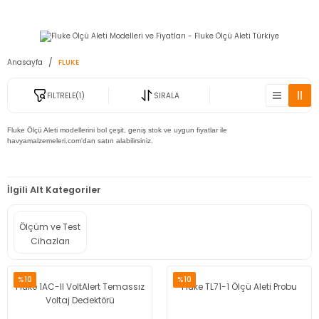
2950 TL ve Üstü Tüm Siparişlerinizde KARGO BEDAVA ( HepsiJET )
Anasayfa
FLUKE
FİLTRELE
(1)
SIRALA
Fluke Ölçü Aleti modellerini bol çeşit, geniş stok ve uygun fiyatlar ile
havyamalzemeleri.com'dan satın alabilirsiniz.
İlgili Alt Kategoriler
Ölçüm ve Test
Cihazları
%10
%10
Fluke 1AC-II VoltAlert Temassız
Fluke TL71-1 Ölçü Aleti Probu
Voltaj Dedektörü