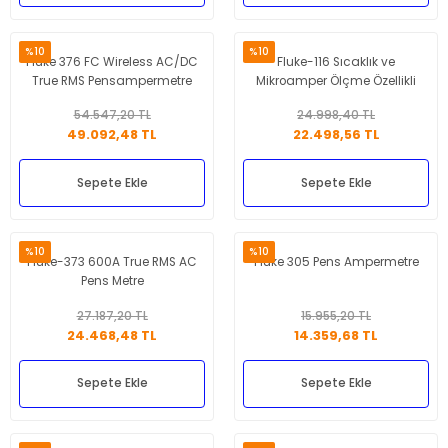
%10
%10
Fluke 376 FC Wireless AC/DC
Fluke-116 Sıcaklık ve
True RMS Pensampermetre
Mikroamper Ölçme Özellikli
iFlex
HVAC Multimetre
54.547,20 TL
24.998,40 TL
49.092,48 TL
22.498,56 TL
Sepete Ekle
Sepete Ekle
%10
%10
Fluke-373 600A True RMS AC
Fluke 305 Pens Ampermetre
Pens Metre
27.187,20 TL
15.955,20 TL
24.468,48 TL
14.359,68 TL
Sepete Ekle
Sepete Ekle