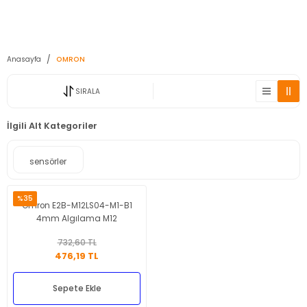
2950 TL ve Üstü Tüm Siparişlerinizde KARGO BEDAVA ( HepsiJET )
Anasayfa
OMRON
SIRALA
İlgili Alt Kategoriler
sensörler
%35
Omron E2B-M12LS04-M1-B1
4mm Algılama M12
Konnektörlü Endüktif Sensör
732,60 TL
476,19 TL
Sepete Ekle