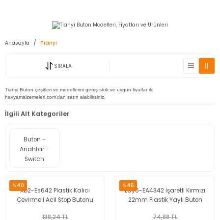
2950 TL ve Üstü Tüm Siparişlerinizde KARGO BEDAVA ( HepsiJET )
Anasayfa
Tianyi
SIRALA
Tianyi Buton çeşitleri ve modellerini geniş stok ve uygun fiyatlar ile
havyamalzemeleri.com'dan satın alabilirsiniz.
İlgili Alt Kategoriler
Buton -
Anahtar -
Switch
%40
%45
Xb2-Es642 Plastik Kalıcı
Lay5-EA4342 İşaretli Kırmızı
Çevirmeli Acil Stop Butonu
22mm Plastik Yaylı Buton
138,24 TL
74,88 TL